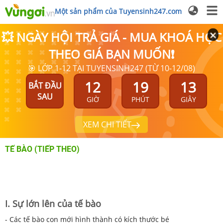
Một sản phẩm của Tuyensinh247.com
💥 NGÀY HỘI TRẢ GIÁ - MUA KHOÁ HỌC
THEO GIÁ BẠN MUỐN❗
🎯 LỚP 1-12 TẠI TUYENSINH247 (TỪ 10-12/08)
12
19
13
BẮT ĐẦU
SAU
GIỜ
PHÚT
GIÂY
XEM CHI TIẾT
TẾ BÀO (TIẾP THEO)
I. Sự lớn lên của tế bào
- Các tế bào con mới hình thành có kích thước bé