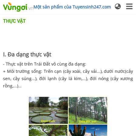
Một sản phẩm của Tuyensinh247.com
THỰC VẬT
I. Đa dạng thực vật
-
Thực vật trên Trái Đất vô cùng đa dạng:
+ Môi trường sống:
Trên cạn (cây xoài, cây vải...), dưới nước(cây
sen, cây súng...), đới lạnh (cây lá kim,...), đới nóng (cây xương
rồng,...)…