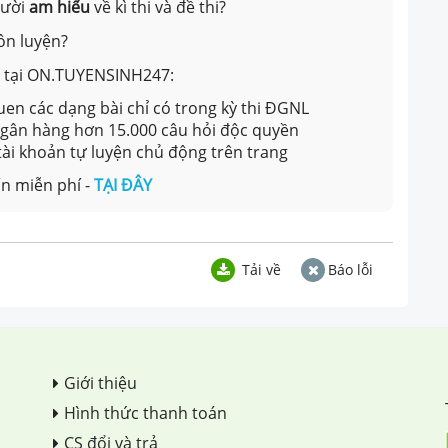
gười
am hiểu
về kì thi và đề thi?
B
ôn luyện?
ản tại ON.TUYENSINH247:
en các dạng bài chỉ có trong kỳ thi ĐGNL
 ngân hàng hơn 15.000 câu hỏi độc quyền
 tài khoản tự luyện chủ động trên trang
n miễn phí -
TẠI ĐÂY
Tải về
Báo lỗi
Giới thiệu
Hình thức thanh toán
CS đổi và trả