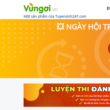
Đ
Một sản phẩm của Tuyensinh247.com
💥 NGÀY HỘI T