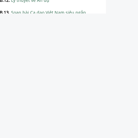
B.12
.
Lý thuyết về Ẩn dụ
B.13
.
Soạn bài Ca dao Việt Nam siêu ngắn
B.14
.
Tìm hiểu chung về Ca dao Việt Nam
B.15
.
Phân tích chi tiết Ca dao Việt Nam
B.16
.
Tổng hợp các đoạn văn mẫu hay nhất về tác phẩm Ca dao Việt Nam
B.17
.
Soạn bài Tập làm thơ lục bát siêu ngắn
B.18
.
Lý thuyết tập làm thơ lục bát
B.19
.
Soạn bài Kể lại trải nghiệm đáng nhớ siêu ngắn
B.20
.
Lý thuyết kể lại trải nghiệm đáng nhớ
B.21
.
Soạn bài Tự đánh giá Bài 2 siêu ngắn
B.22
.
Hướng dẫn tự học Bài 2