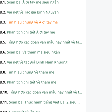
B.1
.
Soạn bài À ơi tay mẹ siêu ngắn
B.2
.
Vài nét về Tác giả Bình Nguyên
B.3
.
Tìm hiểu chung về À ơi tay mẹ
B.4
.
Phân tích chi tiết À ơi tay mẹ
B.5
.
Tổng hợp các đoạn văn mẫu hay nhất về tác phẩm À ơi tay mẹ
B.6
.
Soạn bài Về thăm mẹ siêu ngắn
B.7
.
Vài nét về tác giả Đinh Nam Khương
B.8
.
Tìm hiểu chung Về thăm mẹ
B.9
.
Phân tích chi tiết Về thăm mẹ
B.10
.
Tổng hợp các đoạn văn mẫu hay nhất về tác phẩm Về thăm mẹ
B.11
.
Soạn bài Thực hành tiếng Việt Bài 2 siêu ngắn