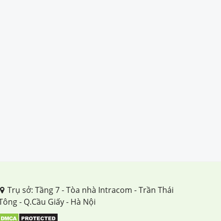
ài 3: KÍ
Bài 4: VĂN BẢN NGHỊ LUẬN
Bài 5: VĂN BẢN THÔNG TIN
Bài 6: TRUYỆN
Bài 7: THƠ
Bài 8: VĂN BẢN NGHỊ LUẬN
Bài 9: TRUYỆN
Bài 10: VĂN BẢN THÔNG TIN
Trụ sở: Tầng 7 - Tòa nhà Intracom - Trần Thái
Tông - Q.Cầu Giấy - Hà Nội