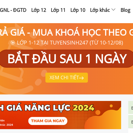
GNL - ĐGTD
Lớp 12
Lớp 11
Lớp 10
Lớp khác
Blog
RẢ GIÁ - MUA KHOÁ HỌC THEO
🎯 LỚP 1-12 TẠI TUYENSINH247 (TỪ 10-12/08)
BẮT ĐẦU SAU 1 NGÀY
XEM CHI TIẾT