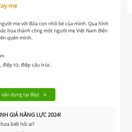
 tay mẹ
 người mẹ với đứa con nhỏ bé của mình. Qua hình
 khắc họa thành công một người mẹ Việt Nam điển
..đến quên mình.
on.
 điệp từ, điệp cấu trúc.
 vận dụng tại đây!
ÁNH GIÁ NĂNG LỰC 2024!
hưa biết hỏi ai?