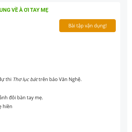
HUNG VỀ À ƠI TAY MẸ
Bài tập vận dụng!
dự thi
Thơ lục bát
trên báo Văn Nghệ.
 ảnh đôi bàn tay mẹ.
ẹ hiền