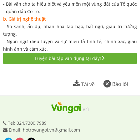
- Bài văn cho ta hiểu biết và yêu mến một vùng đất của Tổ quốc
- quần đảo Cô Tô.
b. Giá trị nghệ thuật
- So sánh, ẩn dụ, nhân hóa táo bạo, bất ngờ, giàu trí tưởng
tượng.
- Ngôn ngữ điêu luyện và sự miêu tả tinh tế, chính xác, giàu
hình ảnh và cảm xúc.
Luyện bài tập vận dụng tại đây!
Báo lỗi
Tải về
Tel: 024.7300.7989
Email: hotrovungoi.vn@gmail.com