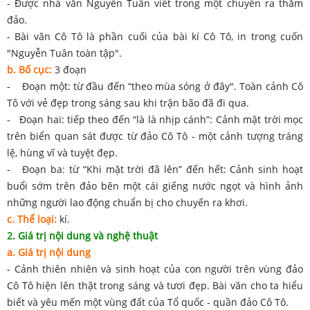
- Được nhà văn Nguyễn Tuân viết trong một chuyến ra thăm
đảo.
- Bài văn Cô Tô là phần cuối của bài kí Cô Tô, in trong cuốn
"Nguyễn Tuân toàn tập".
b. Bố cục:
3 đoạn
- Đoạn một: từ đầu đến “theo mùa sóng ở đây". Toàn cảnh Cô
Tô với vẻ đẹp trong sáng sau khi trận bão đã đi qua.
- Đoạn hai: tiếp theo đến “là là nhịp cánh”: Cảnh mặt trời mọc
trên biển quan sát được từ đảo Cô Tô - một cảnh tượng tráng
lệ, hùng vĩ và tuyệt đẹp.
- Đoạn ba: từ “Khi mặt trời đã lên” đến hết: Cảnh sinh hoạt
buổi sớm trên đảo bên một cái giếng nước ngọt và hình ảnh
những người lao động chuẩn bị cho chuyến ra khơi.
c. Thể loại:
kí.
2. Giá trị nội dung và nghệ thuật
a. Giá trị nội dung
- Cảnh thiên nhiên và sinh hoạt của con người trên vùng đảo
Cô Tô hiện lên thật trong sáng và tươi đẹp. Bài văn cho ta hiểu
biết và yêu mến một vùng đất của Tổ quốc - quần đảo Cô Tô.