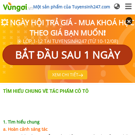
Một sản phẩm của Tuyensinh247.com
💥 NGÀY HỘI TRẢ GIÁ - MUA KHOÁ HỌC
THEO GIÁ BẠN MUỐN❗
🎯 LỚP 1-12 TẠI TUYENSINH247 (TỪ 10-12/08)
BẮT ĐẦU SAU 1 NGÀY
XEM CHI TIẾT
TÌM HIỂU CHUNG VỀ TÁC PHẨM CÔ TÔ
1. Tìm hiểu chung
a. Hoàn cảnh sáng tác