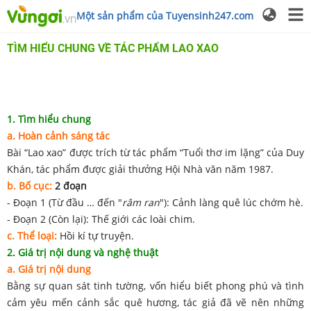
Một sản phẩm của Tuyensinh247.com
TÌM HIỂU CHUNG VỀ TÁC PHẨM LAO XAO
1. Tìm hiểu chung
a. Hoàn cảnh sáng tác
Bài “Lao xao” được trích từ tác phẩm “Tuổi thơ im lặng” của Duy
Khán, tác phẩm được giải thưởng Hội Nhà văn năm 1987.
b. Bố cục:
2 đoạn
- Đoạn 1 (Từ đầu … đến "
râm ran
"): Cảnh làng quê lúc chớm hè.
- Đoạn 2 (Còn lại): Thế giới các loài chim.
c. Thể loại:
Hồi kí tự truyện.
2. Giá trị nội dung và nghệ thuật
a. Giá trị nội dung
Bằng sự quan sát tinh tường, vốn hiểu biết phong phú và tình
cảm yêu mến cảnh sắc quê hương, tác giả đã vẽ nên những