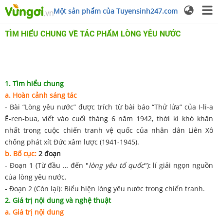
Một sản phẩm của Tuyensinh247.com
TÌM HIỂU CHUNG VỀ TÁC PHẨM LÒNG YÊU NƯỚC
1. Tìm hiểu chung
a. Hoàn cảnh sáng tác
- Bài “Lòng yêu nước” được trích từ bài báo “Thử lửa” của I-li-a
Ê-ren-bua, viết vào cuối tháng 6 năm 1942, thời kì khó khăn
nhất trong cuộc chiến tranh vệ quốc của nhân dân Liên Xô
chống phát xít Đức xâm lược (1941-1945).
b. Bố cục:
2 đoạn
- Đoạn 1 (Từ đầu … đến "
lòng yêu tổ quốc
"): lí giải ngọn nguồn
của lòng yêu nước.
- Đoạn 2 (Còn lại): Biểu hiện lòng yêu nước trong chiến tranh.
2. Giá trị nội dung và nghệ thuật
a. Giá trị nội dung