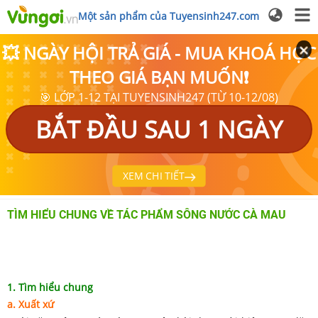
Một sản phẩm của Tuyensinh247.com
💥 NGÀY HỘI TRẢ GIÁ - MUA KHOÁ HỌC
THEO GIÁ BẠN MUỐN❗
🎯 LỚP 1-12 TẠI TUYENSINH247 (TỪ 10-12/08)
BẮT ĐẦU SAU 1 NGÀY
XEM CHI TIẾT
TÌM HIỂU CHUNG VỀ TÁC PHẨM SÔNG NƯỚC CÀ MAU
1. Tìm hiểu chung
a. Xuất xứ