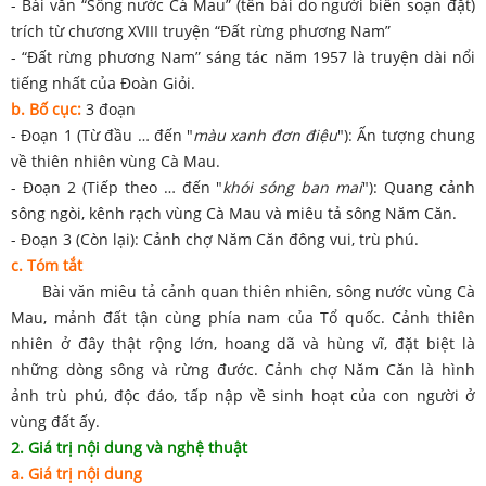
- Bài văn “Sông nước Cà Mau” (tên bài do người biên soạn đặt)
trích từ chương XVIII truyện “Đất rừng phương Nam”
- “Đất rừng phương Nam” sáng tác năm 1957 là truyện dài nổi
tiếng nhất của Đoàn Giỏi.
b. Bố cục:
3 đoạn
- Đoạn 1 (Từ đầu … đến "
màu xanh đơn điệu
"): Ấn tượng chung
về thiên nhiên vùng Cà Mau.
- Đoạn 2 (Tiếp theo … đến "
khói sóng ban mai
"): Quang cảnh
sông ngòi, kênh rạch vùng Cà Mau và miêu tả sông Năm Căn.
- Đoạn 3 (Còn lại): Cảnh chợ Năm Căn đông vui, trù phú.
c. Tóm tắt
Bài văn miêu tả cảnh quan thiên nhiên, sông nước vùng Cà
Mau, mảnh đất tận cùng phía nam của Tổ quốc. Cảnh thiên
nhiên ở đây thật rộng lớn, hoang dã và hùng vĩ, đặt biệt là
những dòng sông và rừng đước. Cảnh chợ Năm Căn là hình
ảnh trù phú, độc đáo, tấp nập về sinh hoạt của con người ở
vùng đất ấy.
2. Giá trị nội dung và nghệ thuật
a. Giá trị nội dung