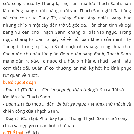
cứu công chúa. Lý Thông lại một lần nữa lừa Thạch Sanh, hắn
lấp miệng hang nhốt chàng dưới vực. Thạch Sanh giết đại bàng
và cứu con vua Thủy Tề, chàng được tặng nhiều vàng bạc
nhưng chỉ xin một cây đàn trở về gốc đa. Hồn chằn tinh và đại
bàng vu oan cho Thạch Sanh, chàng bị bắt vào ngục. Trong
ngục chàng lôi đàn ra gẩy kể về nỗi oan khiên của mình. Lý
Thông bị trừng trị, Thạch Sanh được nhà vua gả công chúa cho.
Các nước chư hầu tức giận đem quân sang đánh, Thạch Sanh
mang đàn ra gảy, 18 nước chư hầu xin hàng, Thạch Sanh nấu
cơm thết đãi. Quân sĩ coi thường, ăn mãi kg hết, họ kính phục
rút quân về nước.
b. Bố cục
3 đoạn
- Đoạn 1 (Từ đầu … đến “
mọi phép thần thông
”): Sự ra đời và
lớn lên của Thạch Sanh.
- Đoạn 2 (Tiếp theo … đến “
bị bắt gạ ngục
”): Những thử thách và
chiến công của Thạch Sanh.
- Đoạn 3 (Còn lại): Phơi bày tội Lí Thông, Thạch Sanh cưới công
chúa và dẹp yên quân lính chư hầu.
c. Thể loại:
cổ tích