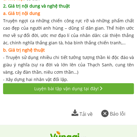
2. Giá trị nội dung và nghệ thuật
a. Giá trị nội dung
Truyện ngợi ca những chiến công rực rỡ và những phẩm chất
cao đẹp của người anh hùng – dũng sĩ dân gian. Thể hiện ước
mơ về sự đổi đời, ước mơ đạo lí của nhân dân: cái thiện thắng
ác, chính nghĩa thắng gian tà, hòa bình thắng chiến tranh,…
b. Giá trị nghệ thuật
- Truyện sử dụng nhiều chi tiết tưởng tượng thần kì độc đáo và
giàu ý nghĩa (sự ra đời và lớn lên của Thạch Sanh, cung tên
vàng, cây đàn thần, niêu cơm thần…)
- Xây dựng hai nhân vật đối lập.
Luyện bài tập vận dụng tại đây!
Báo lỗi
Tải về