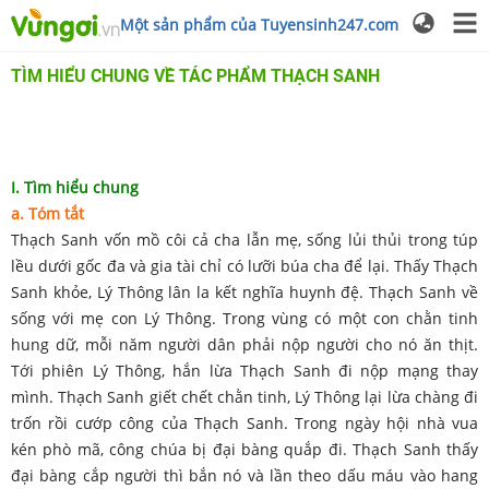
Một sản phẩm của Tuyensinh247.com
TÌM HIỂU CHUNG VỀ TÁC PHẨM THẠCH SANH
I. Tìm hiểu chung
a. Tóm tắt
Thạch Sanh vốn mồ côi cả cha lẫn mẹ, sống lủi thủi trong túp
lều dưới gốc đa và gia tài chỉ có lưỡi búa cha để lại. Thấy Thạch
Sanh khỏe, Lý Thông lân la kết nghĩa huynh đệ. Thạch Sanh về
sống với mẹ con Lý Thông. Trong vùng có một con chằn tinh
hung dữ, mỗi năm người dân phải nộp người cho nó ăn thịt.
Tới phiên Lý Thông, hắn lừa Thạch Sanh đi nộp mạng thay
mình. Thạch Sanh giết chết chằn tinh, Lý Thông lại lừa chàng đi
trốn rồi cướp công của Thạch Sanh. Trong ngày hội nhà vua
kén phò mã, công chúa bị đại bàng quắp đi. Thạch Sanh thấy
đại bàng cắp người thì bắn nó và lần theo dấu máu vào hang