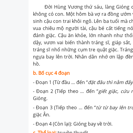
Đời Hùng Vương thứ sáu, làng Gióng có 
không có con. Một hôm bà vợ ra đồng ướm và
sinh cậu con trai khôi ngô. Lên ba tuổi mà c
vua chiêu mộ người tài, cậu bé cất tiếng nó
đánh giặc. Cậu ăn khỏe, lớn nhanh như thổi
dậy, vươn vai biến thành tráng sĩ, giáp sắt,
tráng sĩ nhổ những cụm tre quật giặc. Tráng
ngựa bay lên trời. Nhân dân nhớ ơn lập đền
hồ.
b. Bố cục 4 đoạn
- Đoạn 1 (Từ đầu … đến “
đặt đâu thì nằm đấy
- Đoạn 2 (Tiếp theo … đến “
giết giặc,
cứu 
Gióng.
- Đoạn 3 (Tiếp theo … đến “
từ từ bay lên tr
giặc Ân.
- Đoạn 4 (Còn lại): Gióng bay về trời.
c. Thể loại:
truyền thuyết