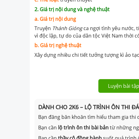
2. Giá trị nội dung và nghệ thuật
a
. Giá trị nội dung
Truyện
Thánh Gióng
ca ngợi tình yêu nước, 
vì độc lập, tự do của dân tộc Việt Nam thời cổ
b. Giá trị nghệ thuật
Xây dựng nhiều chi tiết tưởng tượng kì ảo t
Luyện bài tập
DÀNH CHO 2K6 – LỘ TRÌNH ÔN THI Đ
Bạn đăng băn khoăn tìm hiểu tham gia thi c
Bạn cần
lộ trình ôn thi bài bản
từ những n
Bạn cần
thầy cô đồng hành
suốt quá trình 