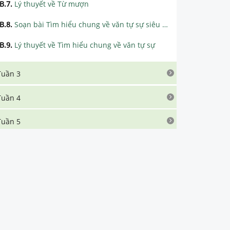
B.7
.
Lý thuyết về Từ mượn
B.8
.
Soạn bài Tìm hiểu chung về văn tự sự siêu ngắn
B.9
.
Lý thuyết về Tìm hiểu chung về văn tự sự
Tuần 3
Tuần 4
Tuần 5
Tuần 6
Tuần 7
Tuần 8
Tuần 9