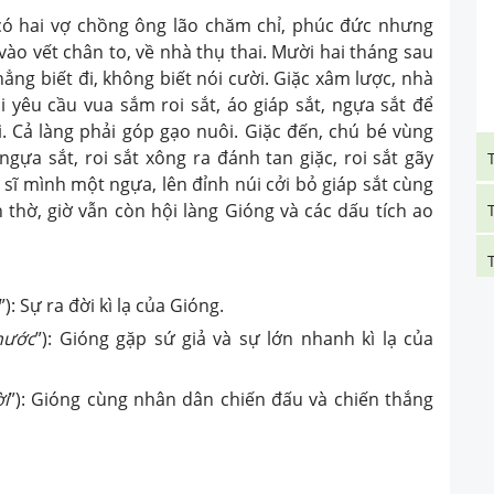
hai vợ chồng ông lão chăm chỉ, phúc đức nhưng
o vết chân to, về nhà thụ thai. Mười hai tháng sau
hẳng biết đi, không biết nói cười. Giặc xâm lược, nhà
i yêu cầu vua sắm roi sắt, áo giáp sắt, ngựa sắt để
. Cả làng phải góp gạo nuôi. Giặc đến, chú bé vùng
 ngựa sắt, roi sắt xông ra đánh tan giặc, roi sắt gãy
 sĩ mình một ngựa, lên đỉnh núi cởi bỏ giáp sắt cùng
 thờ, giờ vẫn còn hội làng Gióng và các dấu tích ao
”): Sự ra đời kì lạ của Gióng.
nước
”): Gióng gặp sứ giả và sự lớn nhanh kì lạ của
ời
”): Gióng cùng nhân dân chiến đấu và chiến thắng