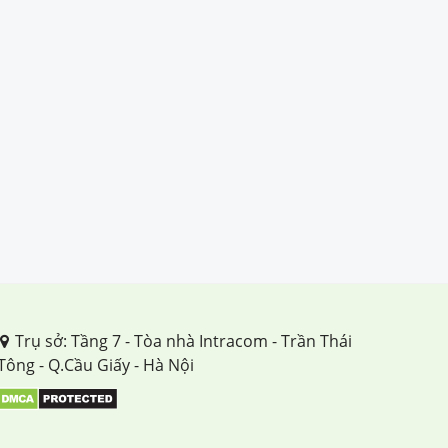
Tuần 20
Tuần 21
Tuần 22
Tuần 23
Tuần 24
Tuần 25
Tuần 26
Trụ sở: Tầng 7 - Tòa nhà Intracom - Trần Thái
Tuần 27
Tông - Q.Cầu Giấy - Hà Nội
Tuần 28