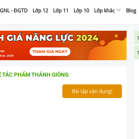
GNL - ĐGTD
Lớp 12
Lớp 11
Lớp 10
Lớp khác
Blog
Ề TÁC PHẨM THÁNH GIÓNG
Bài tập vận dụng!