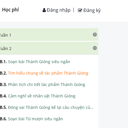
Học phí
Đăng nhập
Đăng ký
Tuần 1
Tuần 2
B.1
.
Soạn bài Thánh Gióng siêu ngắn
B.2
.
Tìm hiểu chung về tác phẩm Thánh Gióng
B.3
.
Phân tích chi tiết tác phẩm Thánh Gióng
B.4
.
Cảm nghĩ về nhân vật Thánh Gióng
B.5
.
Đóng vai Thánh Gióng kể lại câu chuyện của mình sau khi đánh đuổi giặc Ân
B.6
.
Soạn bài Từ mượn siêu ngắn