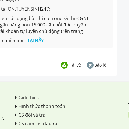
ản tại ON.TUYENSINH247:
en các dạng bài chỉ có trong kỳ thi ĐGNL
 ngân hàng hơn 15.000 câu hỏi độc quyền
 tài khoản tự luyện chủ động trên trang
n miễn phí -
TẠI ĐÂY
Tải về
Báo lỗi
Giới thiệu
Hình thức thanh toán
CS đổi và trả
hệ
CS cam kết đầu ra