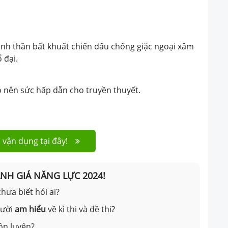
tinh thần bất khuất chiến đấu chống giặc ngoại xâm
 đại.
ạo nên sức hấp dẫn cho truyền thuyết.
 vận dụng tại đây!
ÁNH GIÁ NĂNG LỰC 2024!
hưa biết hỏi ai?
gười
am hiểu
về kì thi và đề thi?
ôn luyện?