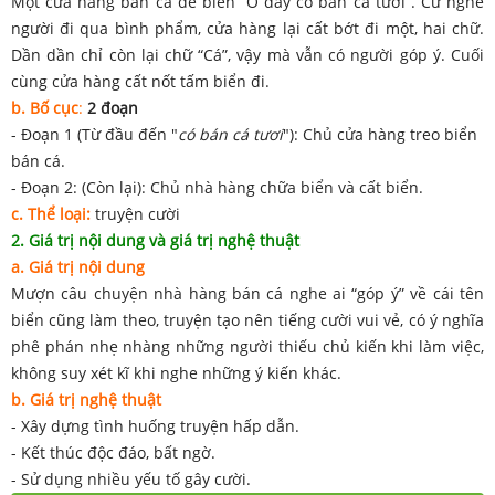
Một cửa hàng bán cá đề biển “Ở đây có bán cá tươi”. Cứ nghe
người đi qua bình phẩm, cửa hàng lại cất bớt đi một, hai chữ.
Dần dần chỉ còn lại chữ “Cá”, vậy mà vẫn có người góp ý. Cuối
cùng cửa hàng cất nốt tấm biển đi.
b. Bố cục
:
2 đoạn
- Đoạn 1 (Từ đầu đến "
có bán cá tươi
"): Chủ cửa hàng treo biển
bán cá.
- Đoạn 2: (Còn lại): Chủ nhà hàng chữa biển và cất biển.
c. Thể loại:
truyện cười
2. Giá trị nội dung và giá trị nghệ thuật
a. Giá trị nội dung
Mượn câu chuyện nhà hàng bán cá nghe ai “góp ý” về cái tên
biển cũng làm theo, truyện tạo nên tiếng cười vui vẻ, có ý nghĩa
phê phán nhẹ nhàng những người thiếu chủ kiến khi làm việc,
không suy xét kĩ khi nghe những ý kiến khác.
b. Giá trị nghệ thuật
- Xây dựng tình huống truyện hấp dẫn.
- Kết thúc độc đáo, bất ngờ.
- Sử dụng nhiều yếu tố gây cười.