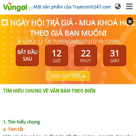
Một sản phẩm của Tuyensinh247.com
💥 NGÀY HỘI TRẢ GIÁ - MUA KHOÁ HỌC
THEO GIÁ BẠN MUỐN❗
🎯 LỚP 1-12 TẠI TUYENSINH247 (TỪ 10-12/08)
12
22
31
BẮT ĐẦU
SAU
GIỜ
PHÚT
GIÂY
XEM CHI TIẾT
TÌM HIỂU CHUNG VỀ VĂN BẢN TREO BIỂN
1. Tìm hiểu chung
a. Tóm tắt