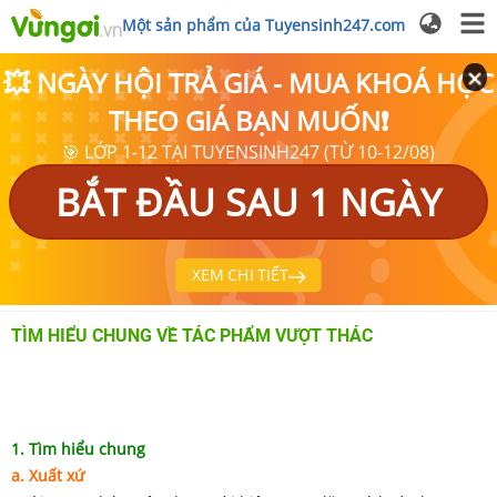
Một sản phẩm của Tuyensinh247.com
💥 NGÀY HỘI TRẢ GIÁ - MUA KHOÁ HỌC
THEO GIÁ BẠN MUỐN❗
🎯 LỚP 1-12 TẠI TUYENSINH247 (TỪ 10-12/08)
BẮT ĐẦU SAU 1 NGÀY
XEM CHI TIẾT
TÌM HIỂU CHUNG VỀ TÁC PHẨM VƯỢT THÁC
1. Tìm hiểu chung
a. Xuất xứ