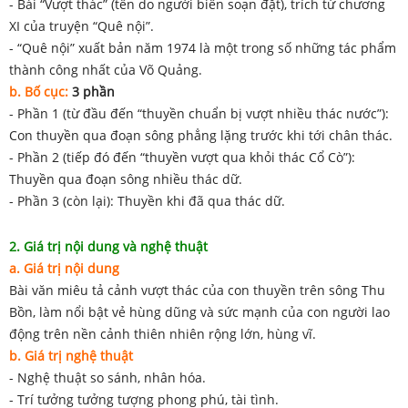
- Bài “Vượt thác” (tên do người biên soạn đặt), trích từ chương
XI của truyện “Quê nội”.
- “Quê nội” xuất bản năm 1974 là một trong số những tác phẩm
thành công nhất của Võ Quảng.
b. Bố cục:
3 phần
- Phần 1 (từ đầu đến “thuyền chuẩn bị vượt nhiều thác nước”):
Con thuyền qua đoạn sông phẳng lặng trước khi tới chân thác.
- Phần 2 (tiếp đó đến “thuyền vượt qua khỏi thác Cổ Cò”):
Thuyền qua đoạn sông nhiều thác dữ.
- Phần 3 (còn lại): Thuyền khi đã qua thác dữ.
2. Giá trị nội dung và nghệ thuật
a. Giá trị nội dung
Bài văn miêu tả cảnh vượt thác của con thuyền trên sông Thu
Bồn, làm nổi bật vẻ hùng dũng và sức mạnh của con người lao
động trên nền cảnh thiên nhiên rộng lớn, hùng vĩ.
b. Giá trị nghệ thuật
- Nghệ thuật so sánh, nhân hóa.
- Trí tưởng tưởng tượng phong phú, tài tình.