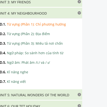
UNIT 3: MY FRIENDS
UNIT 4: MY NEIGHBOURHOOD
D.1
.
Từ vựng (Phần 1): Chỉ phương hướng
D.2
.
Từ vựng (Phần 2): Địa điểm
D.3
.
Từ vựng (Phần 3): Miêu tả nơi chốn
D.4
.
Ngữ pháp: So sánh hơn của tính từ
D.5
.
Ngữ âm: Phát âm /i:/ và / ɪ/
D.6
.
Kĩ năng nghe
D.7
.
Kĩ năng viết
UNIT 5: NATURAL WONDERS OF THE WORLD
UNIT 6: OUR TET HOLIDAY