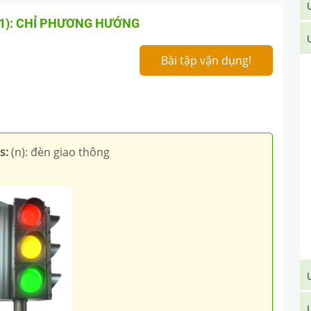
1): CHỈ PHƯƠNG HƯỚNG
Bài tập vận dụng!
s:
(n): đèn giao thông