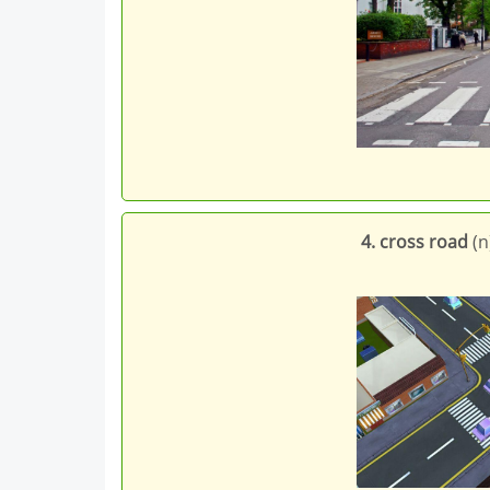
4. cross road
(n