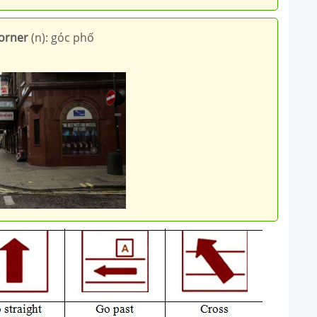
corner
(n): góc phố