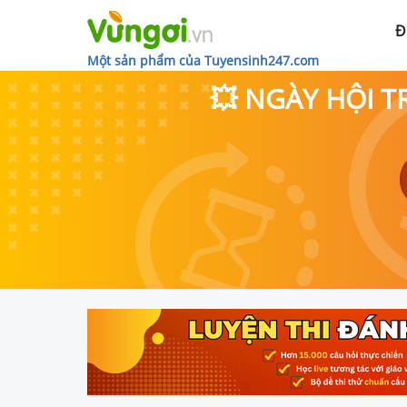
Đ
Một sản phẩm của Tuyensinh247.com
💥 NGÀY HỘI T