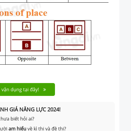
 vận dụng tại đây!
ÁNH GIÁ NĂNG LỰC 2024!
hưa biết hỏi ai?
gười
am hiểu
về kì thi và đề thi?