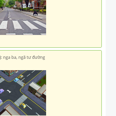
): nga ba, ngã tư đường