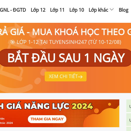
GNL - ĐGTD
Lớp 12
Lớp 11
Lớp 10
Lớp khác
Blog
RẢ GIÁ - MUA KHOÁ HỌC THEO
🎯 LỚP 1-12 TẠI TUYENSINH247 (TỪ 10-12/08)
BẮT ĐẦU SAU 1 NGÀY
XEM CHI TIẾT