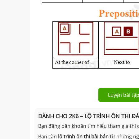
Luyện bài tập
DÀNH CHO 2K6 – LỘ TRÌNH ÔN THI Đ
Bạn đăng băn khoăn tìm hiểu tham gia thi c
Bạn cần
lộ trình ôn thi bài bản
từ những n