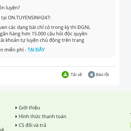
ôn luyện?
ản tại ON.TUYENSINH247:
en các dạng bài chỉ có trong kỳ thi ĐGNL
 ngân hàng hơn 15.000 câu hỏi độc quyền
 tài khoản tự luyện chủ động trên trang
n miễn phí -
TẠI ĐÂY
Tải về
Báo lỗi
Giới thiệu
Hình thức thanh toán
CS đổi và trả
hệ