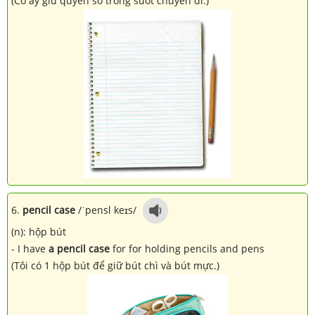
(Cô ấy giữ quyển sổ trong suốt chuyến đi.)
6.
pencil case
/ˈpensl keɪs/
(n): hộp bút
- I have
a pencil case
for for holding pencils and pens
(Tôi có 1 hộp bút để giữ bút chì và bút mực.)