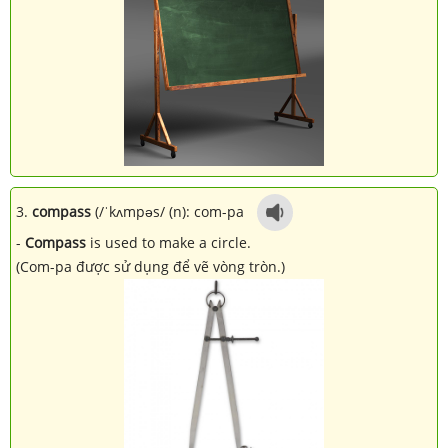
3.
compass
(/ˈkʌmpəs/ (n): com-pa
-
Compass
is used to make a circle.
(Com-pa được sử dụng để vẽ vòng tròn.)