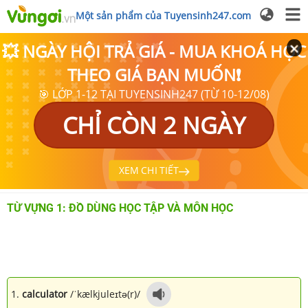
Một sản phẩm của Tuyensinh247.com
💥 NGÀY HỘI TRẢ GIÁ - MUA KHOÁ HỌC
THEO GIÁ BẠN MUỐN❗
🎯 LỚP 1-12 TẠI TUYENSINH247 (TỪ 10-12/08)
CHỈ CÒN 2 NGÀY
XEM CHI TIẾT
TỪ VỰNG 1: ĐỒ DÙNG HỌC TẬP VÀ MÔN HỌC
1.
calculator
/ˈkælkjuleɪtə(r)/