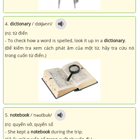
4.
dictionary
/ˈdɪkʃənri/
(n): từ điển
- To check how a word is spelled, look it up in a
dictionary
.
(Để kiểm tra xem cách phát âm của một từ, hãy tra cứu nó
trong cuốn từ điển.)
5.
notebook
/ˈnəʊtbʊk/
(n): quyển vở, quyển sổ
- She kept a
notebook
during the trip.