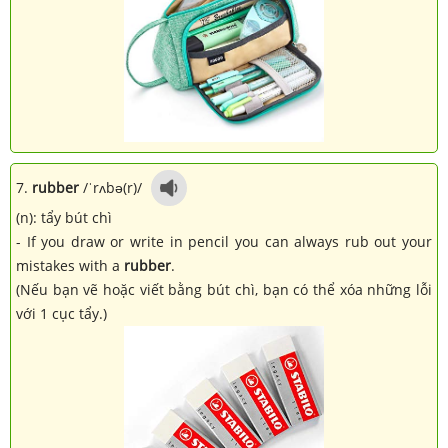
7.
rubber
/ˈrʌbə(r)/
(n): tẩy bút chì
- If you draw or write in pencil you can always rub out your
mistakes with a
rubber
.
(Nếu bạn vẽ hoặc viết bằng bút chì, bạn có thể xóa những lỗi
với 1 cục tẩy.)