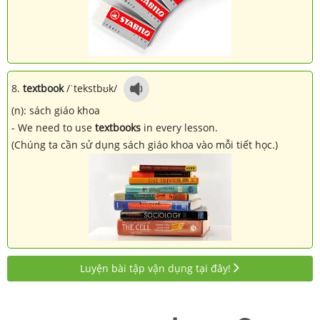
8.
textbook
/ˈtekstbʊk/
(n): sách giáo khoa
- We need to use
textbooks
in every lesson.
(Chúng ta cần sử dụng sách giáo khoa vào mỗi tiết học.)
Luyện bài tập vận dụng tại đây!