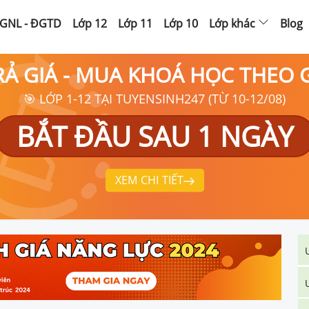
GNL - ĐGTD
Lớp 12
Lớp 11
Lớp 10
Lớp khác
Blog
RẢ GIÁ - MUA KHOÁ HỌC THEO
🎯 LỚP 1-12 TẠI TUYENSINH247 (TỪ 10-12/08)
BẮT ĐẦU SAU 1 NGÀY
XEM CHI TIẾT