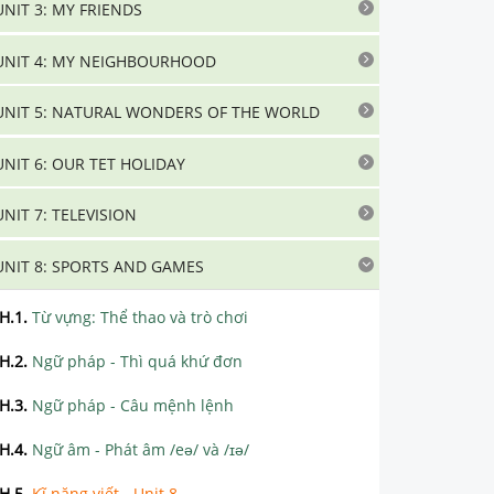
UNIT 3: MY FRIENDS
UNIT 4: MY NEIGHBOURHOOD
UNIT 5: NATURAL WONDERS OF THE WORLD
UNIT 6: OUR TET HOLIDAY
UNIT 7: TELEVISION
UNIT 8: SPORTS AND GAMES
H.1
.
Từ vựng: Thể thao và trò chơi
H.2
.
Ngữ pháp - Thì quá khứ đơn
H.3
.
Ngữ pháp - Câu mệnh lệnh
H.4
.
Ngữ âm - Phát âm /eə/ và /ɪə/
H.5
.
Kĩ năng viết - Unit 8