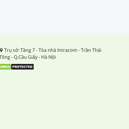
Trụ sở: Tầng 7 - Tòa nhà Intracom - Trần Thái
Tông - Q.Cầu Giấy - Hà Nội