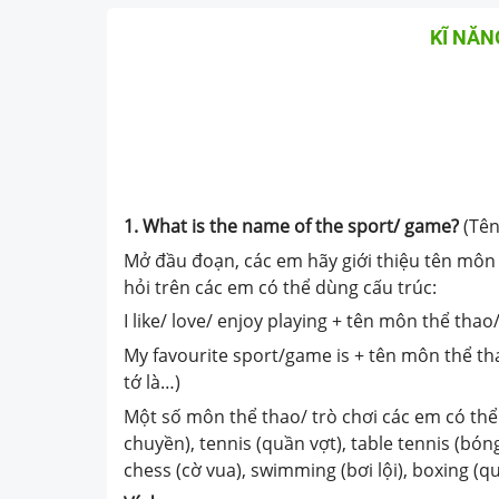
KĨ NĂNG
1. What is the name of the sport/ game?
(Tên
Mở đầu đoạn, các em hãy giới thiệu tên môn t
hỏi trên các em có thể dùng cấu trúc:
I like/ love/ enjoy playing + tên môn thể thao
My favourite sport/game is + tên môn thể tha
tớ là…)
Một số môn thể thao/ trò chơi các em có thể v
chuyền), tennis (quần vợt), table tennis (bón
chess (cờ vua), swimming (bơi lội), boxing (qu