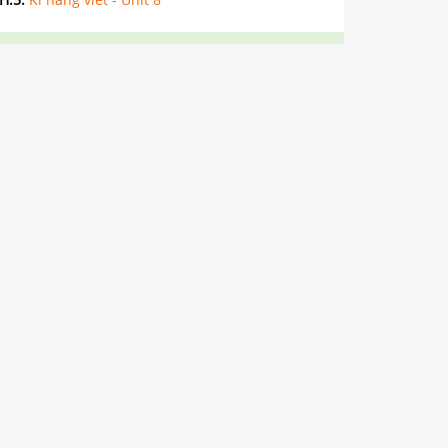
UNIT 9: CITIES OF THE WORLD
UNIT 10: OUR HOUSES IN THE FUTURE
UNIT 11: OUR GREENER WORLD
UNIT 12: ROBOTS