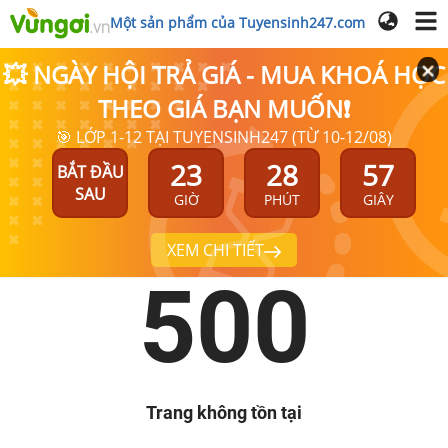
Một sản phẩm của Tuyensinh247.com
💥 NGÀY HỘI TRẢ GIÁ - MUA KHOÁ HỌC
THEO GIÁ BẠN MUỐN❗
🎯 LỚP 1-12 TẠI TUYENSINH247 (TỪ 10-12/08)
23
28
57
BẮT ĐẦU
SAU
GIỜ
PHÚT
GIÂY
XEM CHI TIẾT
500
Trang không tồn tại