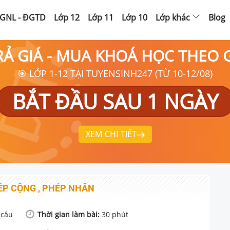
GNL - ĐGTD
Lớp 12
Lớp 11
Lớp 10
Lớp khác
Blog
RẢ GIÁ - MUA KHOÁ HỌC THEO
🎯 LỚP 1-12 TẠI TUYENSINH247 (TỪ 10-12/08)
BẮT ĐẦU SAU 1 NGÀY
XEM CHI TIẾT
ÉP CỘNG , PHÉP NHÂN
câu
Thời gian làm bài:
30
phút