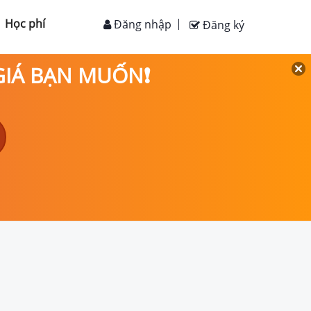
Học phí
Đăng nhập
Đăng ký
 GIÁ BẠN MUỐN❗