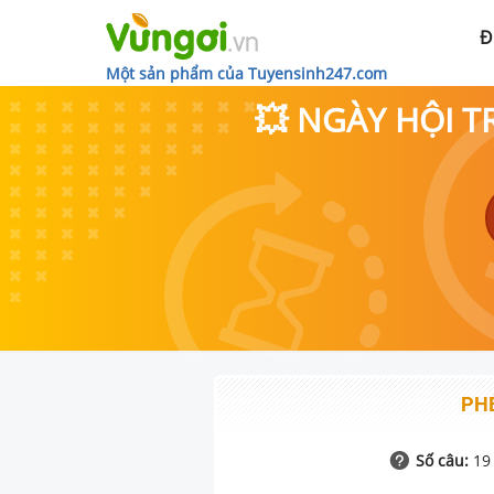
Đ
Một sản phẩm của Tuyensinh247.com
💥 NGÀY HỘI T
PH
Số câu:
19