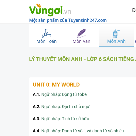
Đ
Một sản phẩm của Tuyensinh247.com
Môn Toán
Môn Văn
Môn Anh
LÝ THUYẾT
MÔN ANH
-
LỚP 6
SÁCH TIẾNG
UNIT 0: MY WORLD
A.1
.
Ngữ pháp: Động từ tobe
A.2
.
Ngữ pháp: Đại từ chủ ngữ
A.3
.
Ngữ pháp: Tính từ sở hữu
A.4
.
Ngữ pháp: Danh từ số ít và danh từ số nhiều