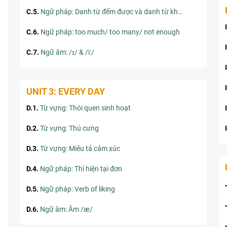
C.5
.
Ngữ pháp: Danh từ đếm được và danh từ không đếm được
C.6
.
Ngữ pháp: too much/ too many/ not enough
C.7
.
Ngữ âm: /ɪ/ & /i:/
UNIT 3: EVERY DAY
D.1
.
Từ vựng: Thói quen sinh hoạt
D.2
.
Từ vựng: Thú cưng
D.3
.
Từ vựng: Miêu tả cảm xúc
D.4
.
Ngữ pháp: Thì hiện tại đơn
D.5
.
Ngữ pháp: Verb of liking
D.6
.
Ngữ âm: Âm /æ/