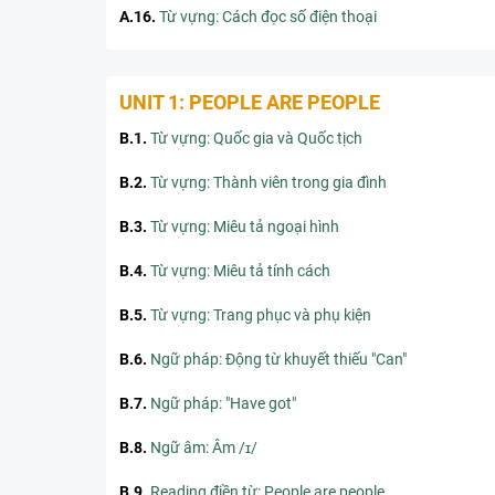
A.16
.
Từ vựng: Cách đọc số điện thoại
UNIT 1: PEOPLE ARE PEOPLE
B.1
.
Từ vựng: Quốc gia và Quốc tịch
B.2
.
Từ vựng: Thành viên trong gia đình
B.3
.
Từ vựng: Miêu tả ngoại hình
B.4
.
Từ vựng: Miêu tả tính cách
B.5
.
Từ vựng: Trang phục và phụ kiện
B.6
.
Ngữ pháp: Động từ khuyết thiếu "Can"
B.7
.
Ngữ pháp: "Have got"
B.8
.
Ngữ âm: Âm /ɪ/
B.9
.
Reading điền từ: People are people