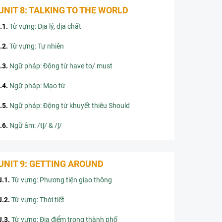
UNIT 8: TALKING TO THE WORLD
I.1
.
Từ vựng: Địa lý, địa chất
I.2
.
Từ vựng: Tự nhiên
I.3
.
Ngữ pháp: Động từ have to/ must
I.4
.
Ngữ pháp: Mạo từ
I.5
.
Ngữ pháp: Động từ khuyết thiêu Should
I.6
.
Ngữ âm: /tʃ/ & /ʃ/
UNIT 9: GETTING AROUND
J.1
.
Từ vựng: Phương tiện giao thông
J.2
.
Từ vựng: Thời tiết
J.3
.
Từ vựng: Đia điểm trong thành phố