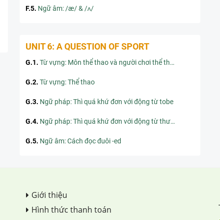
F.5
.
Ngữ âm: /æ/ & /ʌ/
UNIT 6: A QUESTION OF SPORT
G.1
.
Từ vựng: Môn thể thao và người chơi thể thao
G.2
.
Từ vựng: Thể thao
G.3
.
Ngữ pháp: Thì quá khứ đơn với động từ tobe
G.4
.
Ngữ pháp: Thì quá khứ đơn với động từ thường
G.5
.
Ngữ âm: Cách đọc đuôi -ed
Giới thiệu
Hình thức thanh toán