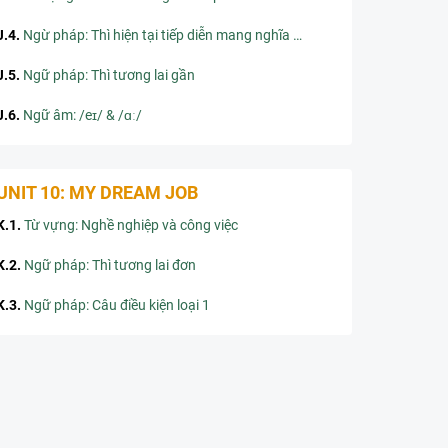
J.4
.
Ngừ pháp: Thì hiện tại tiếp diễn mang nghĩa tương lai
J.5
.
Ngữ pháp: Thì tương lai gần
J.6
.
Ngữ âm: /eɪ/ & /ɑː/
UNIT 10: MY DREAM JOB
K.1
.
Từ vựng: Nghề nghiệp và công việc
K.2
.
Ngữ pháp: Thì tương lai đơn
K.3
.
Ngữ pháp: Câu điều kiện loại 1