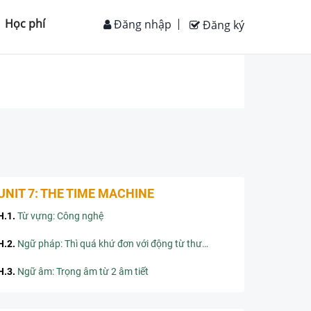
Học phí
Đăng nhập
Đăng ký
UNIT 7: THE TIME MACHINE
H.1
.
Từ vựng: Công nghệ
H.2
.
Ngữ pháp: Thì quá khứ đơn với động từ thường (tiếp)
H.3
.
Ngữ âm: Trọng âm từ 2 âm tiết