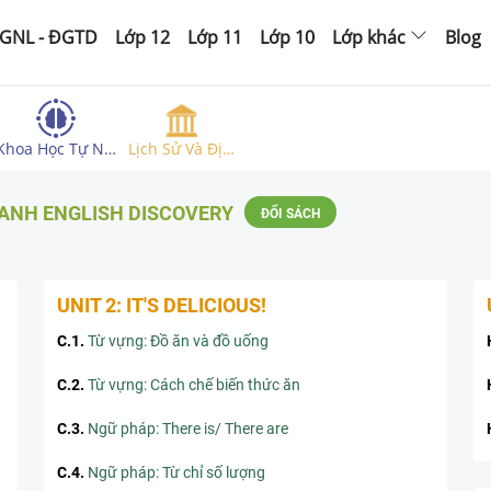
GNL - ĐGTD
Lớp 12
Lớp 11
Lớp 10
Lớp khác
Blog
Khoa Học Tự N…
Lịch Sử Và Đị…
 ANH ENGLISH DISCOVERY
ĐỔI SÁCH
UNIT 2: IT'S DELICIOUS!
C.1
.
Từ vựng: Đồ ăn và đồ uống
C.2
.
Từ vựng: Cách chế biến thức ăn
C.3
.
Ngữ pháp: There is/ There are
C.4
.
Ngữ pháp: Từ chỉ số lượng