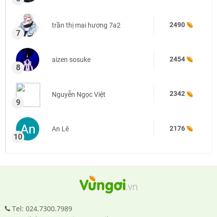
2490
trần thị mai hương 7a2
7
2454
aizen sosuke
8
2342
Nguyễn Ngọc Việt
9
2176
An Lê
10
Tel: 024.7300.7989