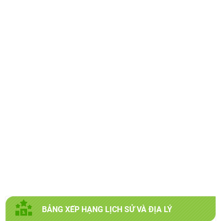
BẢNG XẾP HẠNG
LỊCH SỬ VÀ ĐỊA LÝ