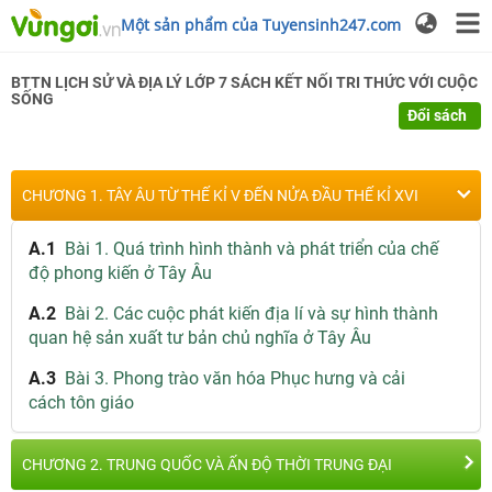
Một sản phẩm của Tuyensinh247.com
BTTN
LỊCH SỬ VÀ ĐỊA LÝ
LỚP 7
SÁCH KẾT NỐI TRI THỨC VỚI CUỘC
SỐNG
Đổi sách
CHƯƠNG 1. TÂY ÂU TỪ THẾ KỈ V ĐẾN NỬA ĐẦU THẾ KỈ XVI
A.1
Bài 1. Quá trình hình thành và phát triển của chế
độ phong kiến ở Tây Âu
A.2
Bài 2. Các cuộc phát kiến địa lí và sự hình thành
quan hệ sản xuất tư bản chủ nghĩa ở Tây Âu
A.3
Bài 3. Phong trào văn hóa Phục hưng và cải
cách tôn giáo
CHƯƠNG 2. TRUNG QUỐC VÀ ẤN ĐỘ THỜI TRUNG ĐẠI