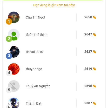
Hạt vừng là gì? Xem tại đây!
2650
Chu Thị Ngọt
1
2647
đoàn thế thịnh
2
2637
tin vui 2010
3
2619
thuyhango
4
2596
Thuý An Nguyễn
5
2587
Thành Đạt
6