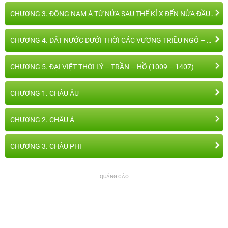
CHƯƠNG 3. ĐÔNG NAM Á TỪ NỬA SAU THẾ KỈ X ĐẾN NỬA ĐẦU THẾ KỈ XVI
CHƯƠNG 4. ĐẤT NƯỚC DƯỚI THỜI CÁC VƯƠNG TRIỀU NGÔ – ĐINH – TIỀN LÊ (939 – 1009)
CHƯƠNG 5. ĐẠI VIỆT THỜI LÝ – TRẦN – HỒ (1009 – 1407)
CHƯƠNG 1. CHÂU ÂU
CHƯƠNG 2. CHÂU Á
CHƯƠNG 3. CHÂU PHI
QUẢNG CÁO