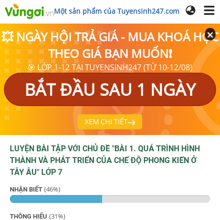
Một sản phẩm của Tuyensinh247.com
💥 NGÀY HỘI TRẢ GIÁ - MUA KHOÁ HỌC
THEO GIÁ BẠN MUỐN❗
🎯 LỚP 1-12 TẠI TUYENSINH247 (TỪ 10-12/08)
BẮT ĐẦU SAU 1 NGÀY
XEM CHI TIẾT
LUYỆN BÀI TẬP VỚI CHỦ ĐỀ "
BÀI 1. QUÁ TRÌNH HÌNH
THÀNH VÀ PHÁT TRIỂN CỦA CHẾ ĐỘ PHONG KIẾN Ở
TÂY ÂU
"
LỚP 7
(
46
%)
NHẬN BIẾT
(
31
%)
THÔNG HIỂU