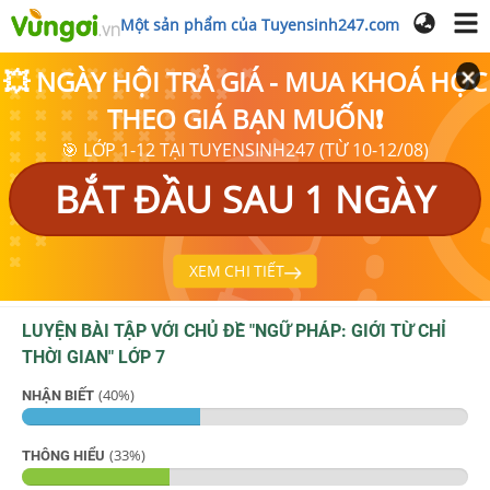
Một sản phẩm của Tuyensinh247.com
💥 NGÀY HỘI TRẢ GIÁ - MUA KHOÁ HỌC
THEO GIÁ BẠN MUỐN❗
🎯 LỚP 1-12 TẠI TUYENSINH247 (TỪ 10-12/08)
BẮT ĐẦU SAU 1 NGÀY
XEM CHI TIẾT
LUYỆN BÀI TẬP VỚI CHỦ ĐỀ "
NGỮ PHÁP: GIỚI TỪ CHỈ
THỜI GIAN
"
LỚP 7
(
40
%)
NHẬN BIẾT
(
33
%)
THÔNG HIỂU