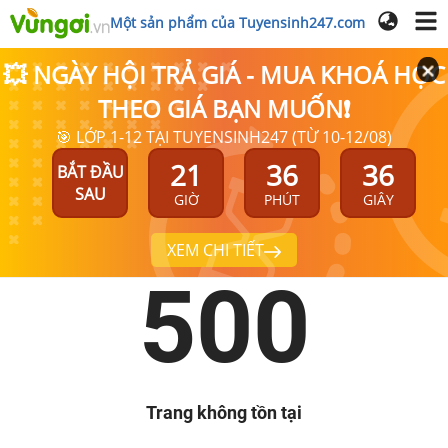
Một sản phẩm của Tuyensinh247.com
💥 NGÀY HỘI TRẢ GIÁ - MUA KHOÁ HỌC
THEO GIÁ BẠN MUỐN❗
🎯 LỚP 1-12 TẠI TUYENSINH247 (TỪ 10-12/08)
21
36
36
BẮT ĐẦU
SAU
GIỜ
PHÚT
GIÂY
XEM CHI TIẾT
500
Trang không tồn tại