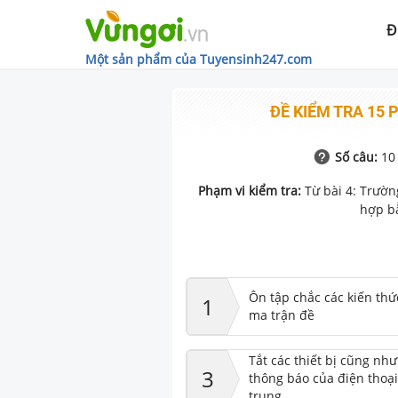
Đ
Một sản phẩm của Tuyensinh247.com
ĐỀ KIỂM TRA 15 
Số câu:
10
Phạm vi kiểm tra:
Từ bài 4: Trườ
hợp b
Ôn tập chắc các kiến thứ
1
ma trận đề
Tắt các thiết bị cũng nh
3
thông báo của điện thoại
trung