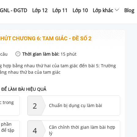
GNL - ĐGTD
Lớp 12
Lớp 11
Lớp 10
Lớp khác
Blog
PHÚT CHƯƠNG 6: TAM GIÁC - ĐỀ SỐ 2
câu
Thời gian làm bài:
15
phút
ng hợp bằng nhau thứ hai của tam giác đến bài 5: Trường
ằng nhau thứ ba của tam giác
ĐỂ LÀM BÀI HIỆU QUẢ
c trong
2
Chuẩn bị dụng cụ làm bài
ư phần
Căn chỉnh thời gian làm bài hợp
4
 để tập
lý