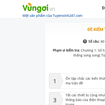
Đ
Một sản phẩm của Tuyensinh247.com
ĐỀ KIỂM 
Số câu:
40
Phạm vi kiểm tra:
Chương 1: Số h
thẳng song song( Từ
Ôn tập chắc các kiến thứ
1
ma trận đề
Tắt các thiết bị cũng nh
3
thông báo của điện thoại
trung