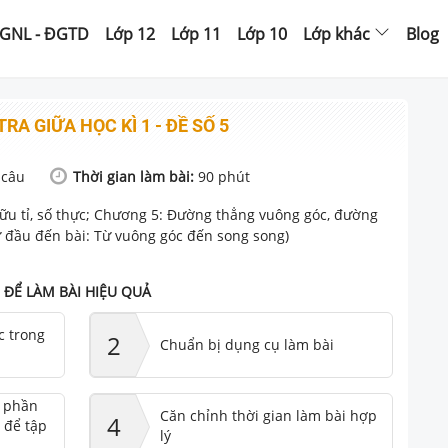
GNL - ĐGTD
Lớp 12
Lớp 11
Lớp 10
Lớp khác
Blog
TRA GIỮA HỌC KÌ 1 - ĐỀ SỐ 5
câu
Thời gian làm bài:
90
phút
ữu tỉ, số thực; Chương 5: Đường thẳng vuông góc, đường
 đầu đến bài: Từ vuông góc đến song song)
ĐỂ LÀM BÀI HIỆU QUẢ
c trong
2
Chuẩn bị dụng cụ làm bài
ư phần
Căn chỉnh thời gian làm bài hợp
4
 để tập
lý