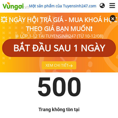
Một sản phẩm của Tuyensinh247.com
💥 NGÀY HỘI TRẢ GIÁ - MUA KHOÁ HỌC
THEO GIÁ BẠN MUỐN❗
🎯 LỚP 1-12 TẠI TUYENSINH247 (TỪ 10-12/08)
BẮT ĐẦU SAU 1 NGÀY
XEM CHI TIẾT
500
Trang không tồn tại