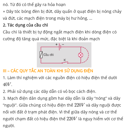
nó. Từ đó có thể gây ra hỏa hoạn
+ Dây tóc bóng đèn bị đứt, dây quấn ở quạt điện bị nóng chảy
và đứt, các mạch điện trong máy bị hư hỏng, …
2. Tác dụng của cầu chì
Cầu chì là thiết bị tự động ngắt mạch điện khi dòng điện có
cường độ tăng quá mức, đặc biệt là khi đoản mạch
III – CÁC QUY TẮC AN TOÀN KHI SỬ DỤNG ĐIỆN
1. Làm thí nghiệm với các nguồn điện có hiệu điện thế dưới
40
V
40
.
V
2. Phải sử dụng các dây dẫn có vỏ bọc cách điện.
3. Mạch điện dân dụng gồm hai dây dẫn là dây “nóng” và dây
220
V
“nguội”. Giữa chúng có hiệu điện thế
220
và dây nguội được
V
nối với đất ở trạm phát điện. Vì thế giữa dây nóng và cơ thể
220
V
người chạm đất có hiệu điện thế
220
là nguy hiểm với cơ thể
V
người.