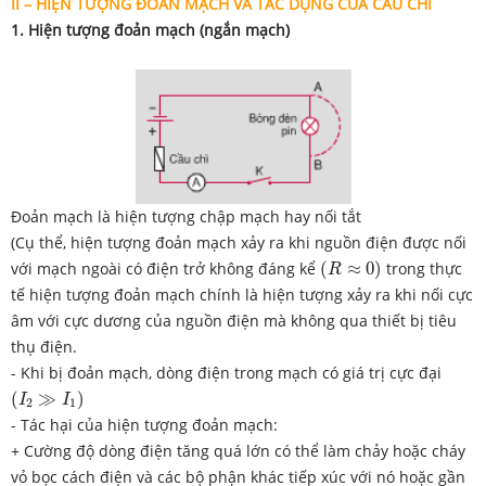
II – HIỆN TƯỢNG ĐOẢN MẠCH VÀ TÁC DỤNG CỦA CẦU CHÌ
1. Hiện tượng đoản mạch (ngắn mạch)
Đoản mạch là hiện tượng chập mạch hay nối tắt
(Cụ thể, hiện tượng đoản mạch xảy ra khi nguồn điện được nối
(
R
≈
0
)
với mạch ngoài có điện trở không đáng kể
(
≈
0
)
trong thực
R
tế hiện tượng đoản mạch chính là hiện tượng xảy ra khi nối cực
âm với cực dương của nguồn điện mà không qua thiết bị tiêu
thụ điện.
- Khi bị đoản mạch, dòng điện trong mạch có giá trị cực đại
(
I
2
≫
I
1
)
(
≫
)
I
I
2
1
- Tác hại của hiện tượng đoản mạch:
+ Cường độ dòng điện tăng quá lớn có thể làm chảy hoặc cháy
vỏ bọc cách điện và các bộ phận khác tiếp xúc với nó hoặc gần