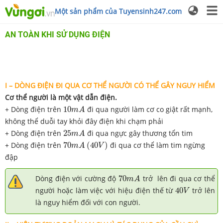
Một sản phẩm của Tuyensinh247.com
AN TOÀN KHI SỬ DỤNG ĐIỆN
I – DÒNG ĐIỆN ĐI QUA CƠ THỂ NGƯỜI CÓ THỂ GÂY NGUY HIỂM
Cơ thể người là một vật dẫn điện.
10
m
A
+ Dòng điện trên
10
đi qua người làm cơ co giật rất mạnh,
m
A
không thể duỗi tay khỏi đây điện khi chạm phải
25
m
A
+ Dòng điện trên
25
đi qua ngực gây thương tổn tim
m
A
70
m
A
(
40
V
)
+ Dòng điện trên
70
(
40
)
đi qua cơ thể làm tim ngừng
m
A
V
đập
70
m
A
Dòng điện với cường độ
70
trở lên đi qua cơ thể
m
A
40
V
người hoặc làm việc với hiệu điện thế từ
40
trở lên
V
là nguy hiểm đối với con người.