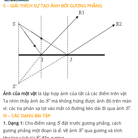
II – GIẢI THÍCH SỰ TẠO ẢNH BỞI GƯƠNG PHẲNG
Ảnh của một vật
là tập hợp ảnh của tất cả các điểm trên vật
S
′
′
Ta nhìn thấy ảnh ảo
mà không hứng được ảnh đó trên màn
S
S
′
′
vì: các tia phản xạ lọt vào mắt có đường kéo dài đi qua ảnh
.
S
III – CÁC DẠNG BÀI TẬP
S
1. Dạng 1:
Cho điểm sáng
đặt trước gương phẳng, cách
S
S
′
d
′
gương phẳng một đoạn là
. Vẽ ảnh
qua gương và tính
d
S
S
′
′
khoảng cách từ
đến gương.