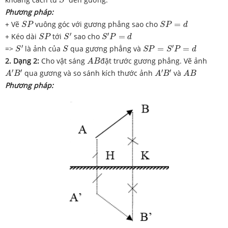
S
Phương pháp:
S
P
S
P
=
d
+ Vẽ
vuông góc với gương phẳng sao cho
=
S
P
S
P
d
S
′
S
′
P
=
d
S
P
′
′
+ Kéo dài
tới
sao cho
=
S
P
S
S
P
d
S
′
S
P
=
S
′
P
=
d
S
′
′
=>
là ảnh của
qua gương phẳng và
=
=
S
S
S
P
S
P
d
A
B
2. Dạng 2:
Cho vật sáng
đặt trước gương phẳng. Vẽ ảnh
A
B
A
′
B
′
A
′
B
′
A
B
′
′
′
′
qua gương và so sánh kích thước ảnh
và
A
B
A
B
A
B
Phương pháp: