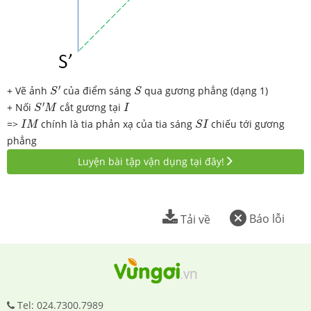
S
′
S
′
+ Vẽ ảnh
của điểm sáng
qua gương phẳng (dạng 1)
S
S
S
′
M
I
′
+ Nối
cắt gương tại
S
M
I
I
M
S
I
=>
chính là tia phản xạ của tia sáng
chiếu tới gương
I
M
S
I
phẳng
Luyện bài tập vận dụng tại đây!
Báo lỗi
Tải về
Tel: 024.7300.7989