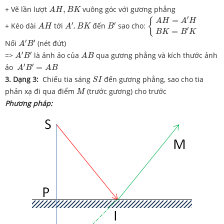
A
H
,
B
K
+ Vẽ lần lượt
,
vuông góc với gương phẳng
A
H
B
K
{
A
H
=
A
′
H
B
K
=
B
′
K
′
A
′
B
′
=
A
H
B
K
{
A
H
A
H
′
′
+ Kéo dài
tới
,
đến
sao cho:
A
H
A
B
K
B
′
=
B
K
B
K
A
′
B
′
′
′
Nối
(nét đứt)
A
B
A
′
B
′
A
B
′
′
=>
là ảnh ảo của
qua gương phẳng và kích thước ảnh
A
B
A
B
A
′
B
′
=
A
B
′
′
ảo
=
A
B
A
B
S
I
3. Dạng 3:
Chiếu tia sáng
đến gương phẳng, sao cho tia
S
I
M
phản xạ đi qua điểm
(trước gương) cho trước
M
Phương pháp: