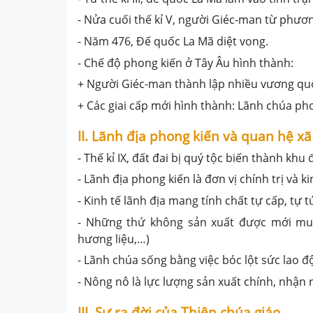
- Nửa cuối thế kỉ V, người Giéc-man từ phươ
- Năm 476, Đế quốc La Mã diệt vong.
- Chế độ phong kiến ở Tây Âu hình thành:
+ Người Giéc-man thành lập nhiều vương qu
+ Các giai cấp mới hình thành: Lãnh chúa ph
II. Lãnh địa phong kiến và quan hệ xã
- Thế kỉ IX, đất đai bị quý tộc biến thành khu
- Lãnh địa phong kiến là đơn vị chính trị và k
- Kinh tế lãnh địa mang tính chất tự cấp, tự 
- Những thứ không sản xuất được mới mua 
hương liệu,…)
- Lãnh chúa sống bằng việc bóc lột sức lao đ
- Nông nô là lực lượng sản xuất chính, nhận 
III. Sự ra đời của Thiên chúa giáo