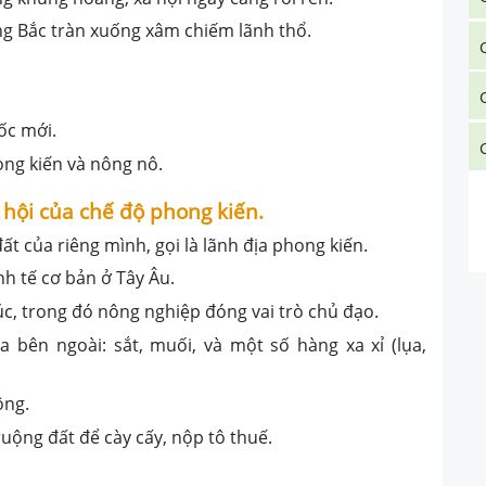
ng Bắc tràn xuống xâm chiếm lãnh thổ.
ốc mới.
ong kiến và nông nô.
 hội của chế độ phong kiến.
 đất của riêng mình, gọi là lãnh địa phong kiến.
inh tế cơ bản ở Tây Âu.
túc, trong đó nông nghiệp đóng vai trò chủ đạo.
bên ngoài: sắt, muối, và một số hàng xa xỉ (lụa,
ộng.
ruộng đất để cày cấy, nộp tô thuế.