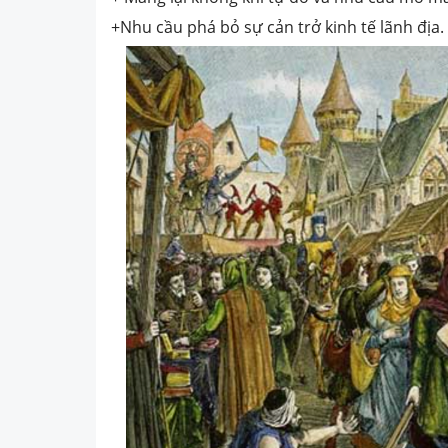
+Nhu cầu phá bỏ sự cản trở kinh tế lãnh địa.