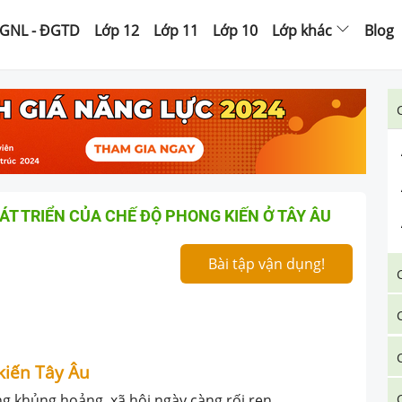
GNL - ĐGTD
Lớp 12
Lớp 11
Lớp 10
Lớp khác
Blog
ÁT TRIỂN CỦA CHẾ ĐỘ PHONG KIẾN Ở TÂY ÂU
Bài tập vận dụng!
kiến Tây Âu
ạng khủng hoảng, xã hội ngày càng rối ren.