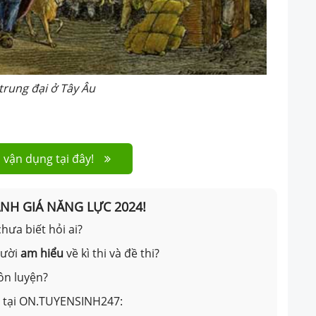
trung đại ở Tây Âu
 vận dụng tại đây!
ÁNH GIÁ NĂNG LỰC 2024!
hưa biết hỏi ai?
gười
am hiểu
về kì thi và đề thi?
ôn luyện?
ản tại ON.TUYENSINH247: