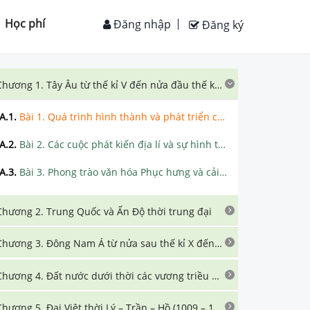
Học phí
Đăng nhập
Đăng ký
Chương 1. Tây Âu từ thế kỉ V đến nửa đầu thế kỉ XVI
A.1
.
Bài 1. Quá trình hình thành và phát triển của chế độ phong kiến ở Tây Âu
A.2
.
Bài 2. Các cuộc phát kiến địa lí và sự hình thành quan hệ sản xuất tư bản chủ nghĩa ở Tây Âu
A.3
.
Bài 3. Phong trào văn hóa Phục hưng và cải cách tôn giáo
Chương 2. Trung Quốc và Ấn Độ thời trung đại
Chương 3. Đông Nam Á từ nửa sau thế kỉ X đến nửa đầu thế kỉ XVI
Chương 4. Đất nước dưới thời các vương triều Ngô – Đinh – Tiền Lê (939 – 1009)
Chương 5. Đại Việt thời Lý – Trần – Hồ (1009 – 1407)