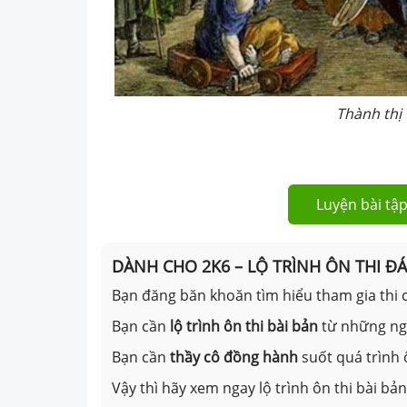
Thành thị 
Luyện bài tập
DÀNH CHO 2K6 – LỘ TRÌNH ÔN THI Đ
Bạn đăng băn khoăn tìm hiểu tham gia thi c
Bạn cần
lộ trình ôn thi bài bản
từ những n
Bạn cần
thầy cô đồng hành
suốt quá trình 
Vậy thì hãy xem ngay lộ trình ôn thi bài b