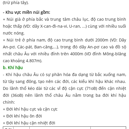
(trừ phía tây).
- Khu vực miền núi gồm:
+ Núi già ở phía bắc và trung tâm châu lục, độ cao trung bình
hoặc thấp (VD: dãy X-can-đi-na-vi, U-ran, ...) cùng với nhiều suối
nước nóng.
+ Núi trẻ ở phía nam, độ cao trung bình dưới 2000m (VD: Dãy
An-pơ, Các-pát, Ban-căng,...), trong đó dãy An-pơ cao và đồ sộ
nhất châu Âu với nhiều đỉnh trên 4000m (VD đỉnh Mông-blăng
cao khoảng 4.807m).
b. Khí hậu
- Khí hậu châu Âu có sự phân hóa đa dạng từ bắc xuống nam,
từ tây sang đông, tạo nên các đới, các kiểu khí hậu khác nhau.
Do lãnh thổ kéo dài từ các vĩ độ cận cực (71
o
B) đến cận nhiệt
đới (36
o
B) nên lãnh thổ châu Âu nằm trong ba đới khí hậu
chính:
+ Đới khí hậu cực và cận cực
+ Đới khí hậu ôn đới
+ Đới khí hậu cận nhiệt đới