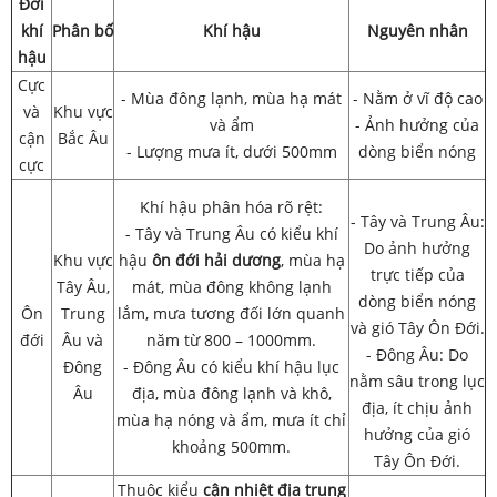
Đới
khí
Phân bố
Khí hậu
Nguyên nhân
hậu
Cực
- Mùa đông lạnh, mùa hạ mát
- Nằm ở vĩ độ cao
và
Khu vực
và ẩm
- Ảnh hưởng của
cận
Bắc Âu
- Lượng mưa ít, dưới 500mm
dòng biển nóng
cực
Khí hậu phân hóa rõ rệt:
- Tây và Trung Âu:
- Tây và Trung Âu có kiểu khí
Do ảnh hưởng
Khu vực
hậu
ôn đới hải dương
, mùa hạ
trực tiếp của
Tây Âu,
mát, mùa đông không lạnh
dòng biển nóng
Ôn
Trung
lắm, mưa tương đối lớn quanh
và gió Tây Ôn Đới.
đới
Âu và
năm từ 800 – 1000mm.
- Đông Âu: Do
Đông
- Đông Âu có kiểu khí hậu lục
nằm sâu trong lục
Âu
địa, mùa đông lạnh và khô,
địa, ít chịu ảnh
mùa hạ nóng và ẩm, mưa ít chỉ
hưởng của gió
khoảng 500mm.
Tây Ôn Đới.
Thuộc kiểu
cận nhiệt địa trung