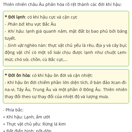
Thiên nhiên châu Âu phân hóa rõ rệt thành các đới khí hậu:
* Đới lạnh
: có khí hậu cực và cận cực
-
Phân bố
: khu vực Bắc Âu
-
Khí hậu
: lạnh giá quanh năm, mặt đất bị bao phủ bởi băng
tuyết.
-
Sinh vật
nghèo nàn: thực vật chủ yếu là rêu, địa y và cây bụi;
động vật chỉ có một số loài chịu được lạnh như chuột Lem-
mút, chó sói, chồn, cú Bắc cực,...
* Đới ôn hòa
: có khí hậu ôn đới và cận nhiệt:
- Khí hậu ôn đới chiếm phần lớn diện tích, ở bán đảo Xcan-đi-
na-vi, Tây Âu, Trung Âu và một phần ở Đông Âu. Thiên nhiên
thay đổi theo sự thay đổi của nhiệt độ và lượng mưa.
- Phía bắc:
+ Khí hậu: Lạnh, ẩm ướt
+ Thực vật chủ yếu: Rừng lá kim
+ Đất điển hình: pốt-dôn