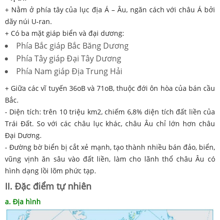
+ Nằm ở phía tây của lục địa Á – Âu, ngăn cách với châu Á bởi
dãy núi U-ran.
+ Có ba mặt giáp biển và đại dương:
Phía Bắc giáp Bắc Băng Dương
Phía Tây giáp Đại Tây Dương
Phía Nam giáp Địa Trung Hải
+ Giữa các vĩ tuyến 36
o
B
và 71
o
B, thuộc đới ôn hòa của bán cầu
Bắc.
- Diện tích: trên 10 triệu km
2
, chiếm 6,8% diện tích đất liền của
Trái Đất. So với các châu lục khác, châu Âu chỉ lớn hơn châu
Đại Dương.
- Đường bờ biển bị cắt xẻ mạnh, tạo thành nhiều bán đảo, biển,
vũng vịnh ăn sâu vào đất liền, làm cho lãnh thổ châu Âu có
hình dạng lồi lõm phức tạp.
II. Đặc điểm tự nhiên
a. Địa hình