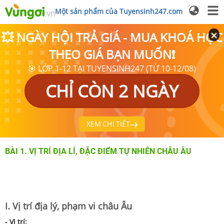
Một sản phẩm của Tuyensinh247.com
💥 NGÀY HỘI TRẢ GIÁ - MUA KHOÁ HỌC
THEO GIÁ BẠN MUỐN❗
🎯 LỚP 1-12 TẠI TUYENSINH247 (TỪ 10-12/08)
CHỈ CÒN 2 NGÀY
XEM CHI TIẾT
BÀI 1. VỊ TRÍ ĐỊA LÍ, ĐẶC ĐIỂM TỰ NHIÊN CHÂU ÂU
I. Vị trí địa lý, phạm vi châu Âu
- Vị trí: