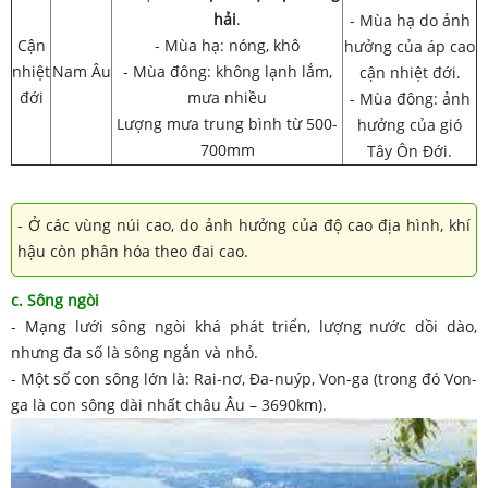
hải
.
- Mùa hạ do ảnh
Cận
- Mùa hạ: nóng, khô
hưởng của áp cao
nhiệt
Nam Âu
- Mùa đông: không lạnh lắm,
cận nhiệt đới.
đới
mưa nhiều
- Mùa đông: ảnh
Lượng mưa trung bình từ 500-
hưởng của gió
700mm
Tây Ôn Đới.
- Ở các vùng núi cao, do ảnh hưởng của độ cao địa hình, khí
hậu còn phân hóa theo đai cao.
c. Sông ngòi
- Mạng lưới sông ngòi khá phát triển, lượng nước dồi dào,
nhưng đa số là sông ngắn và nhỏ.
- Một số con sông lớn là: Rai-nơ, Đa-nuýp, Von-ga (trong đó Von-
ga là con sông dài nhất châu Âu – 3690km).