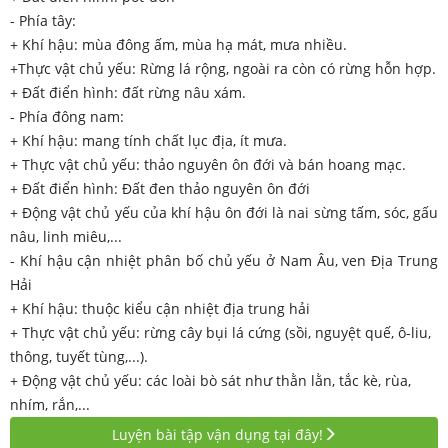
- Phía tây:
+ Khí hậu: mùa đông ấm, mùa hạ mát, mưa nhiều.
+Thực vật chủ yếu: Rừng lá rộng, ngoài ra còn có rừng hỗn hợp.
+ Đất điển hình: đất rừng nâu xám.
- Phía đông nam:
+ Khí hậu: mang tính chất lục địa, ít mưa.
+ Thực vật chủ yếu: thảo nguyên ôn đới và bán hoang mạc.
+ Đất điển hình: Đất đen thảo nguyên ôn đới
+ Động vật chủ yếu của khí hậu ôn đới là nai sừng tấm, sóc, gấu
nâu, linh miêu,...
- Khí hậu cận nhiệt phân bố chủ yếu ở Nam Âu, ven Địa Trung
Hải
+ Khí hậu: thuộc kiểu cận nhiệt địa trung hải
+ Thực vật chủ yếu: rừng cây bụi lá cứng (sồi, nguyệt quế, ô-liu,
thông, tuyết tùng,...).
+ Động vật chủ yếu: các loài bò sát như thằn lằn, tắc kè, rùa,
nhím, rắn,...
Luyện bài tập vận dụng tại đây!