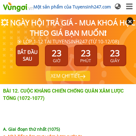
Một sản phẩm của Tuyensinh247.com
💥 NGÀY HỘI TRẢ GIÁ - MUA KHOÁ HỌC
THEO GIÁ BẠN MUỐN❗
🎯 LỚP 1-12 TẠI TUYENSINH247 (TỪ 10-12/08)
23
23
23
BẮT ĐẦU
SAU
GIỜ
PHÚT
GIÂY
XEM CHI TIẾT
BÀI 12. CUỘC KHÁNG CHIẾN CHỐNG QUÂN XÂM LƯỢC
TỐNG (1072-1077)
A. Giai đoạn thứ nhất (1075)