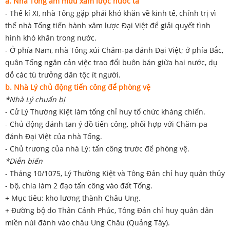
a. Nhà Tống âm mưu xâm lược nước ta
- Thế kỉ XI, nhà Tống gặp phải khó khăn về kinh tế, chính trị vì
thế nhà Tống tiến hành xâm lược Đại Việt để giải quyết tình
hình khó khăn trong nước.
- Ở phía Nam, nhà Tống xúi Chăm-pa đánh Đại Việt; ở phía Bắc,
quân Tống ngăn cản việc trao đổi buôn bán giữa hai nước, dụ
dỗ các tù trưởng dân tộc ít người.
b. Nhà Lý chủ động tiến công để phòng vệ
*Nhà Lý chuẩn bị
- Cử Lý Thường Kiệt làm tổng chỉ huy tổ chức kháng chiến.
- Chủ động đánh tan ý đồ tiến công, phối hợp với Chăm-pa
đánh Đại Việt của nhà Tống.
- Chủ trương của nhà Lý: tấn công trước để phòng vệ.
*Diễn biến
- Tháng 10/1075, Lý Thường Kiệt và Tông Đản chỉ huy quân thủy
- bộ, chia làm 2 đạo tấn công vào đất Tống.
+ Mục tiêu: kho lương thành Châu Ung.
+ Đường bộ do Thân Cảnh Phúc, Tông Đản chỉ huy quân dân
miền núi đánh vào châu Ung Châu (Quảng Tây).