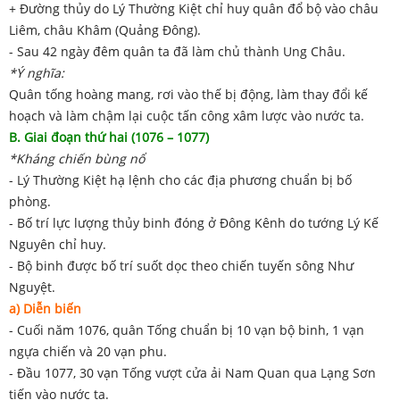
+ Đường thủy do Lý Thường Kiệt chỉ huy quân đổ bộ vào châu
Liêm, châu Khâm (Quảng Đông).
- Sau 42 ngày đêm quân ta đã làm chủ thành Ung Châu.
*Ý nghĩa:
Quân tống hoàng mang, rơi vào thế bị động, làm thay đổi kế
hoạch và làm chậm lại cuộc tấn công xâm lược vào nước ta.
B. Giai đoạn thứ hai (1076 – 1077)
*Kháng chiến bùng nổ
- Lý Thường Kiệt hạ lệnh cho các địa phương chuẩn bị bố
phòng.
- Bố trí lực lượng thủy binh đóng ở Đông Kênh do tướng Lý Kế
Nguyên chỉ huy.
- Bộ binh được bố trí suốt dọc theo chiến tuyến sông Như
Nguyệt.
a) Diễn biến
- Cuối năm 1076, quân Tống chuẩn bị 10 vạn bộ binh, 1 vạn
ngựa chiến và 20 vạn phu.
- Đầu 1077, 30 vạn Tống vượt cửa ải Nam Quan qua Lạng Sơn
tiến vào nước ta.