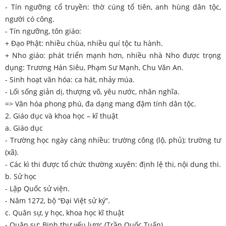
- Tín ngưỡng cổ truyền: thờ cúng tổ tiên, anh hùng dân tộc,
người có công.
- Tín ngưỡng, tôn giáo:
+ Đạo Phật: nhiều chùa, nhiều quí tộc tu hành.
+ Nho giáo: phát triển mạnh hơn, nhiều nhà Nho được trọng
dụng: Trương Hán Siêu, Phạm Sư Mạnh, Chu Văn An.
- Sinh hoạt văn hóa: ca hát, nhảy múa.
- Lối sống giản dị, thượng võ, yêu nước, nhân nghĩa.
=> Văn hóa phong phú, đa dạng mang đậm tính dân tộc.
2. Giáo dục và khoa học – kĩ thuật
a. Giáo dục
- Trường học ngày càng nhiều: trường công (lộ, phủ); trường tư
(xã).
- Các kì thi được tổ chức thường xuyên: định lệ thi, nội dung thi.
b. Sử học
- Lập Quốc sử viện.
- Năm 1272, bộ “Đại Việt sử ký”.
c. Quân sự, y học, khoa học kĩ thuật
- Quân sự: Binh thư yếu lược (Trần Quốc Tuấn).