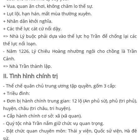
+ Vua, quan ăn chơi, không chăm lo thế sự.
+ Lụt lội, hạn hán, mất mùa thường xuyên.
+ Nhân dân khởi nghĩa.
+ Các thế lực cát cứ nổi dậy.
=> Nhà Lý buộc phải dựa vào thế lực họ Trần để chống lại các
thế lực nổi loạn.
- Năm 1226, Lý Chiêu Hoàng nhường ngôi cho chồng là Trần
Cảnh.
=> Nhà Trần thành lập.
II. Tình hình chính trị
- Thể chế quân chủ trung ương tập quyền, gốm 3 cấp:
+ Triều đình:
+ Đơn bị hành chính trung gian: 12 lộ (An phủ sứ), phủ (tri phủ),
huyện, châu (tri châu, tri huyện).
+ Cấp hành chính cơ sở: xã (xã quan).
- Quý tộc nhà Trần nắm giữ chức vụ quan trọng.
- Đặt chức quan chuyên môn: Thái y viện, Quốc sử viện, Hà đê
sứ.