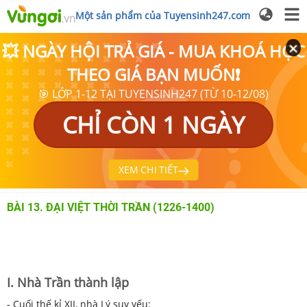
Một sản phẩm của Tuyensinh247.com
💥 NGÀY HỘI TRẢ GIÁ - MUA KHOÁ HỌC
THEO GIÁ BẠN MUỐN❗
🎯 LỚP 1-12 TẠI TUYENSINH247 (TỪ 10-12/08)
CHỈ CÒN 1 NGÀY
XEM CHI TIẾT
BÀI 13. ĐẠI VIỆT THỜI TRẦN (1226-1400)
I. Nhà Trần thành lập
- Cuối thế kỉ XII, nhà Lý suy yếu: