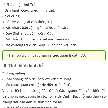
.* Pháp luật thời Trần
- Ban hành Quốc triều hình luật.
- Nội dung:
+ Bảo vệ vua, giai cấp thống trị.
+ Xác nhận, bảo vệ quyền tư hữu tài sản.
+ Quy định mua bán ruộng đất.
- Đặt Thẩm hình viện để xét việc kiện cáo.
- Đặt chuông tại điện Long Trì để dân kêu oan.
=> Tiến bộ trong luật pháp và việc quản lí đất nước.
III. Tình hình kinh tế
* Nông nghiệp:
- Khai hoang, đắp đê, nạp vét kênh mương.
- Đặt chức quan coi việc đê điều (Hà đê sứ)
Vua hạ lệnh cho các lộ đắp đê từ đầu nguồn đến cửa biển để
đề phòng nước sông lên to, gọi là đê Đỉnh Nhĩ, chỗ nào đắp vào
ruộng đất của dân sẽ tính tiền trả lại.
=> Kinh tế nông nghiệp phát triển.