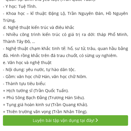
- Y học: Tuệ Tĩnh.
- Khoa học – kĩ thuật: Đặng Lộ, Trần Nguyên Đán, Hồ Nguyên
Trừng,
d. Nghệ thuật kiến trúc và điêu khắc
- Nhiều công trình kiến trúc có giá trị ra dới: tháp Phổ Minh,
Thành Tây Đô, …
- Nghệ thuật chạm khắc tinh tế: hổ, sư tử, trâu, quan hầu bằng
đá. Hình rồng khắc trên đá trau chuốt, có sừng uy nghiêm.
e. Văn học và nghệ thuật
- Nội dung: yêu nước, tự hào dân tộc.
- Gồm: văn học chữ Hán, văn học chữ Nôm.
- Thành tựu tiêu biểu:
+ Hịch tướng sĩ (Trần Quốc Tuấn).
+ Phú Sông Bạch Đằng (Trương Hán Siêu).
+ Tụng giá hoàn kinh sư (Trần Quang Khải).
+ Thiên trường vãn vọng (Trần Nhân Tông).
Luyện bài tập vận dụng tại đây!