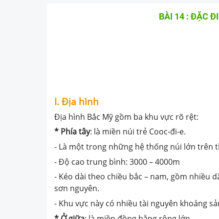
BÀI 14 : ĐẶC 
I. Địa hình
Địa hình Bắc Mỹ gồm ba khu vực rõ rệt:
* Phía tây
: là miền núi trẻ Cooc-đi-e.
- Là một trong những hệ thống núi lớn trên th
- Độ cao trung bình: 3000 – 4000m
- Kéo dài theo chiều bắc – nam, gồm nhiều d
sơn nguyên.
- Khu vực này có nhiều tài nguyên khoáng sản 
* Ở giữa
: là miền đồng bằng rộng lớn