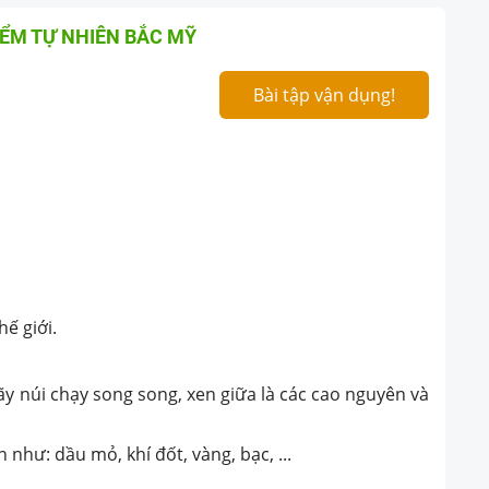
ĐIỂM TỰ NHIÊN BẮC MỸ
Bài tập vận dụng!
ế giới.
ãy núi chạy song song, xen giữa là các cao nguyên và
như: dầu mỏ, khí đốt, vàng, bạc, ...