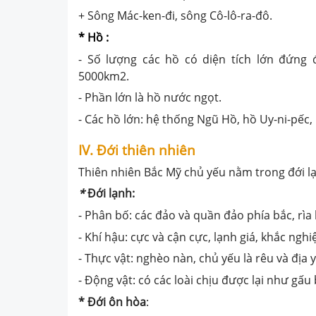
+ Sông Mác-ken-đi, sông Cô-lô-ra-đô.
* Hồ :
- Số lượng các hồ có diện tích lớn đứng đ
5000km
2
.
- Phần lớn là hồ nước ngọt.
- Các hồ lớn: hệ thống Ngũ Hồ, hồ Uy-ni-pếc, 
IV. Đới thiên nhiên
Thiên nhiên Bắc Mỹ chủ yếu nằm trong đới lạ
*
Đới lạnh:
- Phân bố: các đảo và quần đảo phía bắc, rìa
- Khí hậu: cực và cận cực, lạnh giá, khắc nghiệ
- Thực vật: nghèo nàn, chủ yếu là rêu và địa y
- Động vật: có các loài chịu được lại như gấu b
* Đới ôn hòa
: