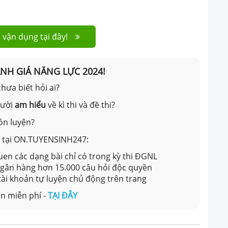
 vận dụng tại đây!
ÁNH GIÁ NĂNG LỰC 2024!
hưa biết hỏi ai?
gười
am hiểu
về kì thi và đề thi?
ôn luyện?
ản tại ON.TUYENSINH247:
en các dạng bài chỉ có trong kỳ thi ĐGNL
 ngân hàng hơn 15.000 câu hỏi độc quyền
 tài khoản tự luyện chủ động trên trang
n miễn phí -
TẠI ĐÂY