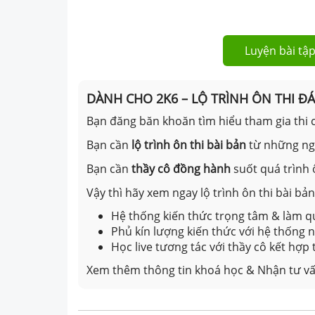
Luyện bài tập
DÀNH CHO 2K6 – LỘ TRÌNH ÔN THI Đ
Bạn đăng băn khoăn tìm hiểu tham gia thi c
Bạn cần
lộ trình ôn thi bài bản
từ những n
Bạn cần
thầy cô đồng hành
suốt quá trình 
Vậy thì hãy xem ngay lộ trình ôn thi bài b
Hệ thống kiến thức trọng tâm & làm qu
Phủ kín lượng kiến thức với hệ thống
Học live tương tác với thầy cô kết hợp
Xem thêm thông tin khoá học & Nhận tư vấ