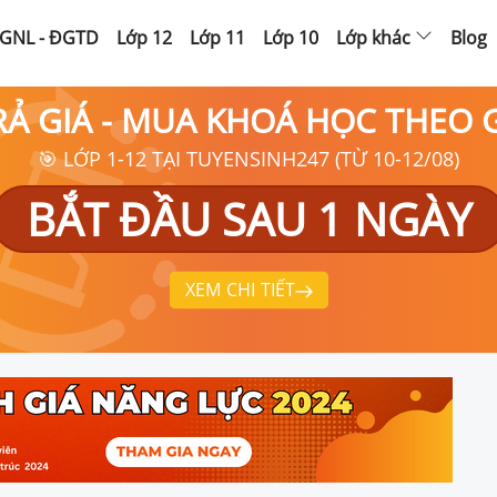
GNL - ĐGTD
Lớp 12
Lớp 11
Lớp 10
Lớp khác
Blog
RẢ GIÁ - MUA KHOÁ HỌC THEO
🎯 LỚP 1-12 TẠI TUYENSINH247 (TỪ 10-12/08)
BẮT ĐẦU SAU 1 NGÀY
XEM CHI TIẾT