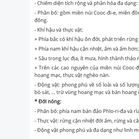
- Chiếm diện tích rộng và phân hóa đa dạng:
- Phân bố: gồm miền núi Cooc-đi-e, miền đồ
đông.
- Khí hậu và thực vật:
+ Phía bắc có khí hậu ôn đới, phát triển rừng 
+ Phía nam khí hậu cận nhiệt, ấm và ẩm hơn;
+ Sâu trong lục địa, ít mưa, hình thành thảo
+ Trên các cao nguyên của miền núi Cooc-đ
hoang mạc, thực vật nghèo nàn.
- Động vật: phong phú về số loài và số lượn
bò sát, ... trừ vùng hoang mạc và bán hoang
* Đới nóng:
- Phân bố: phía nam bán đảo Phlo-ri-đa và rì
- Thực vật: rừng cận nhiệt đới ẩm, rừng và câ
- Động vật phong phú và đa dạng như linh miêu