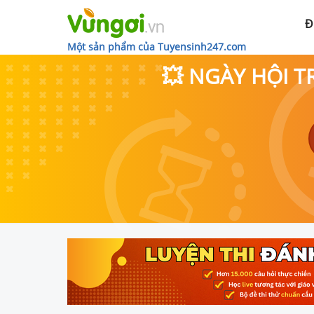
Đ
Một sản phẩm của Tuyensinh247.com
💥 NGÀY HỘI T