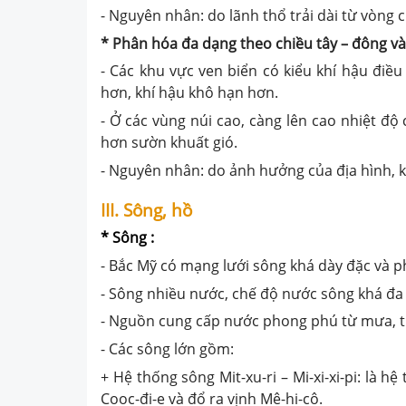
- Nguyên nhân: do lãnh thổ trải dài từ vòng
* Phân hóa đa dạng theo chiều tây – đông và
- Các khu vực ven biển có kiểu khí hậu điề
hơn, khí hậu khô hạn hơn.
- Ở các vùng núi cao, càng lên cao nhiệt đ
hơn sườn khuất gió.
- Nguyên nhân: do ảnh hưởng của địa hình, khí
III. Sông, hồ
* Sông :
- Bắc Mỹ có mạng lưới sông khá dày đặc và p
- Sông nhiều nước, chế độ nước sông khá đa
- Nguồn cung cấp nước phong phú từ mưa, tu
- Các sông lớn gồm:
+ Hệ thống sông Mit-xu-ri – Mi-xi-xi-pi: là 
Cooc-đi-e và đổ ra vịnh Mê-hi-cô.