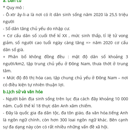
a. Dân cư
* Quy mô :
- Ô-xtr ây-li-a là nơi có ít dân sinh sống năm 2020 là 25,5 triệu
người
- Số dân tăng chủ yếu do nhập cư.
+ Cơ cấu dân số :cuối thế kỉ XX , mức sinh thấp, tỉ lệ tử vong
giảm, số người cao tuổi ngày càng tăng => năm 2020 cơ cấu
dân số già.
+ Phân bố không đồng đều : mật độ dân số khoảng 3
người/km2, tập trung chủ yếu ở Đông Nam, thưa thớt ở trung
tâm.
+ Mức độ đô thị hóa cao, tập chung chủ yếu ở Đông Nam – nơi
có điều kiện tự nhiên thuận lợi.
b.Lịch sử và văn hóa
- Người bản địa sinh sống trên lục địa cách đây khoảng 10 000
năm. Cuối thế kỉ 18 thực dân Anh xâm chiếm.
- Đây là quốc gia đa dân tộc, đa tôn giáo, đa văn hóa.tiếng Anh
là ngôn ngữ chính, còn hơn 300 loai ngôn ngữ khác. Bên cạnh
sự đa dạng này còn có rất nhiều những vấn đề xã hội.