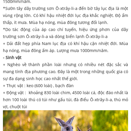
1500mm/năm.
*Sườn tây dãy trường sơn Ô-xtrây-li-a đến bờ tây lục địa là một
vùng rộng lớn. Có khí hậu nhiệt đới lục địa khắc nghiệt. Độ ẩm
thấp, ít mưa. Mùa hạ nóng, mùa đông tương đối lạnh.
*Do tác động của áp cao chí tuyến, hiệu ứng phơn của dãy
trường sơn Ô-xtrây-li-a và dòng biển lạnh Ô-xtrây-li-a
+ Dải đất hẹp phía Nam lục địa có khí hậu cận nhiệt đới. Mùa
hạ nóng, mùa đông ấm áp. Lượng mưa 1000mm/năm.
- Sinh vật
+ Nghèo về thành phần loài nhưng có nhiều nét đặc sắc và
mang tính địa phương cao. Đây là một trong những quốc gia có
sự đa dạng sinh học cao nhất thế giới.
+ Thực vật : keo (600 loài) , bạch đàn
+ Động vật : khoảng 830 loài chim, 4500 loài cá, độc đáo nhất là
hơn 100 loài thú có túi như gấu túi, đà điểu Ô-xtrây-li-a, thú mỏ
vịt, chuột túi