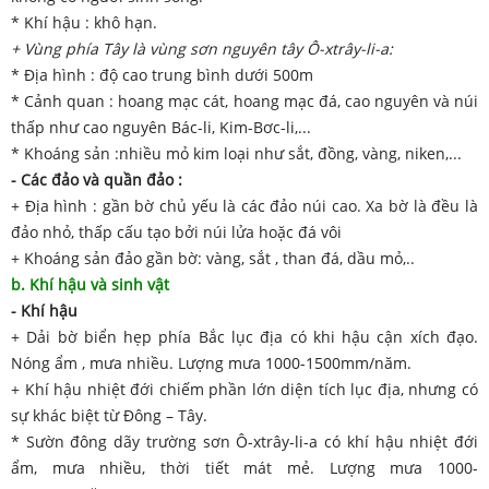
* Khí hậu : khô hạn.
+ Vùng phía Tây là vùng sơn nguyên tây Ô-xtrây-li-a:
* Địa hình : độ cao trung bình dưới 500m
* Cảnh quan : hoang mạc cát, hoang mạc đá, cao nguyên và núi
thấp như cao nguyên Bác-li, Kim-Bơc-li,...
* Khoáng sản :nhiều mỏ kim loại như sắt, đồng, vàng, niken,...
- Các đảo và quần đảo :
+ Địa hình : gần bờ chủ yếu là các đảo núi cao. Xa bờ là đều là
đảo nhỏ, thấp cấu tạo bởi núi lửa hoặc đá vôi
+ Khoáng sản đảo gần bờ: vàng, sắt , than đá, dầu mỏ,..
b. Khí hậu và sinh vật
- Khí hậu
+ Dải bờ biển hẹp phía Bắc lục địa có khi hậu cận xích đạo.
Nóng ẩm , mưa nhiều. Lượng mưa 1000-1500mm/năm.
+ Khí hậu nhiệt đới chiếm phần lớn diện tích lục địa, nhưng có
sự khác biệt từ Đông – Tây.
* Sườn đông dãy trường sơn Ô-xtrây-li-a có khí hậu nhiệt đới
ẩm, mưa nhiều, thời tiết mát mẻ. Lượng mưa 1000-