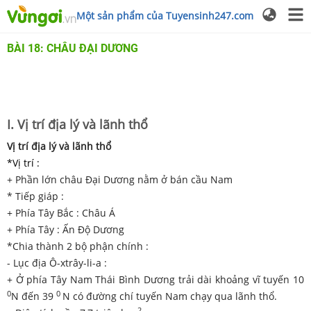
Một sản phẩm của Tuyensinh247.com
BÀI 18: CHÂU ĐẠI DƯƠNG
I. Vị trí địa lý và lãnh thổ
Vị trí địa lý và lãnh thổ
*Vị trí :
+ Phần lớn châu Đại Dương nằm ở bán cầu Nam
* Tiếp giáp :
+ Phía Tây Bắc : Châu Á
+ Phía Tây : Ấn Độ Dương
*Chia thành 2 bộ phận chính :
- Lục địa Ô-xtrây-li-a :
+ Ở phía Tây Nam Thái Bình Dương trải dài khoảng vĩ tuyến 10
0
0
N đến 39
N có đường chí tuyến Nam chạy qua lãnh thổ.
2