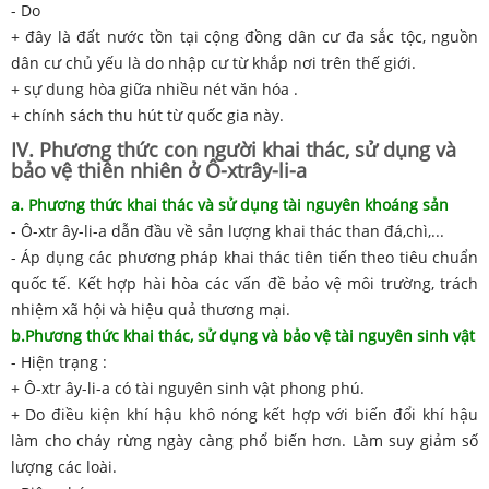
- Do
+ đây là đất nước tồn tại cộng đồng dân cư đa sắc tộc, nguồn
dân cư chủ yếu là do nhập cư từ khắp nơi trên thế giới.
+ sự dung hòa giữa nhiều nét văn hóa .
+ chính sách thu hút từ quốc gia này.
IV. Phương thức con người khai thác, sử dụng và
bảo vệ thiên nhiên ở Ô-xtrây-li-a
a. Phương thức khai thác và sử dụng tài nguyên khoáng sản
- Ô-xtr ây-li-a dẫn đầu về sản lượng khai thác than đá,chì,...
- Áp dụng các phương pháp khai thác tiên tiến theo tiêu chuẩn
quốc tế. Kết hợp hài hòa các vấn đề bảo vệ môi trường, trách
nhiệm xã hội và hiệu quả thương mại.
b.Phương thức khai thác, sử dụng và bảo vệ tài nguyên sinh vật
- Hiện trạng :
+ Ô-xtr ây-li-a có tài nguyên sinh vật phong phú.
+ Do điều kiện khí hậu khô nóng kết hợp với biến đổi khí hậu
làm cho cháy rừng ngày càng phổ biến hơn. Làm suy giảm số
lượng các loài.