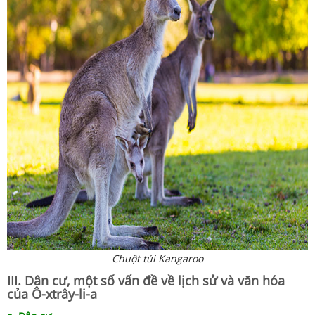
Chuột túi Kangaroo
III. Dân cư, một số vấn đề về lịch sử và văn hóa
của Ô-xtrây-li-a