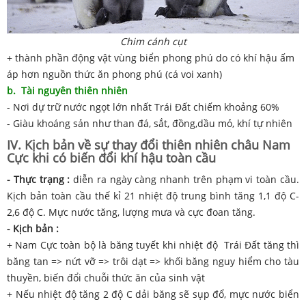
Chim cánh cụt
+ thành phần động vật vùng biển phong phú do có khí hậu ấm
áp hơn nguồn thức ăn phong phú (cá voi xanh)
b. Tài nguyên thiên nhiên
- Nơi dự trữ nước ngọt lớn nhất Trái Đất chiếm khoảng 60%
- Giàu khoáng sản như than đá, sắt, đồng,dầu mỏ, khí tự nhiên
IV. Kịch bản về sự thay đổi thiên nhiên châu Nam
Cực khi có biến đổi khí hậu toàn cầu
- Thực trạng :
diễn ra ngày càng nhanh trên phạm vi toàn cầu.
Kịch bản toàn cầu thế kỉ 21 nhiệt độ trung bình tăng 1,1 độ C-
2,6 độ C. Mực nước tăng, lượng mưa và cực đoan tăng.
- Kịch bản :
+ Nam Cực toàn bộ là băng tuyết khi nhiệt độ Trái Đất tăng thì
băng tan => nứt vỡ => trôi dạt => khối băng nguy hiểm cho tàu
thuyền, biến đổi chuỗi thức ăn của sinh vật
+ Nếu nhiệt độ tăng 2 độ C dải băng sẽ sụp đổ, mực nước biển