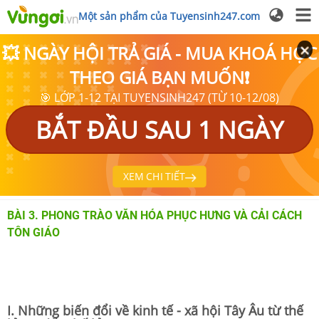
Một sản phẩm của Tuyensinh247.com
💥 NGÀY HỘI TRẢ GIÁ - MUA KHOÁ HỌC
THEO GIÁ BẠN MUỐN❗
🎯 LỚP 1-12 TẠI TUYENSINH247 (TỪ 10-12/08)
BẮT ĐẦU SAU 1 NGÀY
XEM CHI TIẾT
BÀI 3. PHONG TRÀO VĂN HÓA PHỤC HƯNG VÀ CẢI CÁCH
TÔN GIÁO
I. Những biến đổi về kinh tế - xã hội Tây Âu từ thế