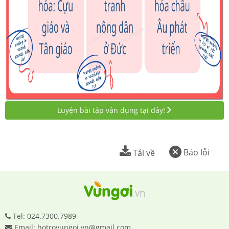
Luyện bài tập vận dụng tại đây!
Báo lỗi
Tải về
Tel: 024.7300.7989
Email: hotrovungoi.vn@gmail.com