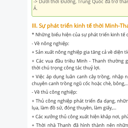
-> Dưới thời Đường, Trung Quốc đã trở thà
Á.
III. Sự phát triển kinh tế thời Minh-T
* Những biểu hiện của sự phát triển kinh tế 
- Về nông nghiệp:
+ Sản xuất nông nghiệp gia tăng cả về diện t
+ Các vua đầu triều Minh - Thanh thường 
thời chú trọng công tác thuỷ lợi.
+ Việc áp dụng luân canh cây trồng, nhập n
chuyên canh trồng ngũ cốc hoặc chè, bông,..
- Về thủ công nghiệp:
+ Thủ công nghiệp phát triển đa dạng, những
lụa, làm đồ sứ, đóng thuyền, làm giấy,...
+ Các xưởng thủ công xuất hiện khắp nơi, phầ
+ Thời nhà Thanh đã hình thành nên nhữ