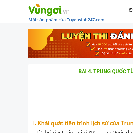
Đ
Một sản phẩm của Tuyensinh247.com
BÀI 4. TRUNG QUỐC TỪ
I. Khái quát tiến trình lịch sử của Tru
- Từ thế kỉ VII đến thế kỉ XIX, Trung Quốc đã