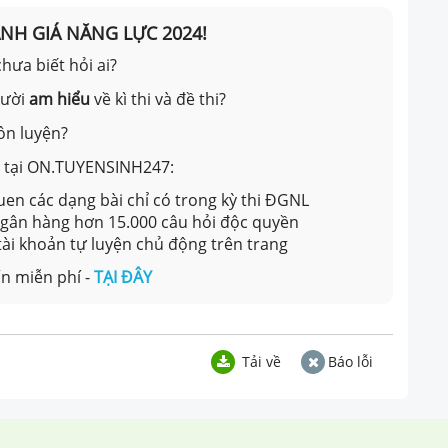
ÁNH GIÁ NĂNG LỰC 2024!
hưa biết hỏi ai?
gười
am hiểu
về kì thi và đề thi?
ôn luyện?
ản tại ON.TUYENSINH247:
en các dạng bài chỉ có trong kỳ thi ĐGNL
 ngân hàng hơn 15.000 câu hỏi độc quyền
 tài khoản tự luyện chủ động trên trang
n miễn phí -
TẠI ĐÂY
Tải về
Báo lỗi