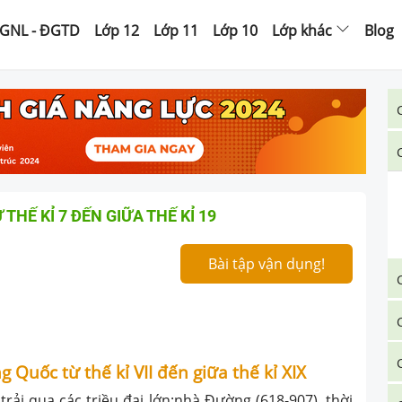
GNL - ĐGTD
Lớp 12
Lớp 11
Lớp 10
Lớp khác
Blog
 THẾ KỈ 7 ĐẾN GIỮA THẾ KỈ 19
Bài tập vận dụng!
ng Quốc từ thế kỉ VII đến giữa thế kỉ XIX
 trải qua các triều đại lớn:nhà Đường (618-907), thời