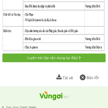
Luyện bài tập vận dụng tại đây!
Báo lỗi
Tải về
Tel: 024.7300.7989