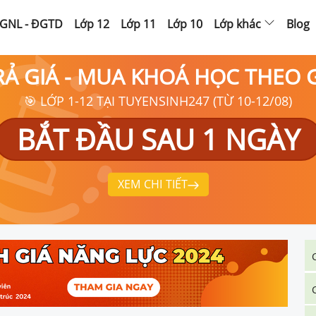
GNL - ĐGTD
Lớp 12
Lớp 11
Lớp 10
Lớp khác
Blog
RẢ GIÁ - MUA KHOÁ HỌC THEO
🎯 LỚP 1-12 TẠI TUYENSINH247 (TỪ 10-12/08)
BẮT ĐẦU SAU 1 NGÀY
XEM CHI TIẾT