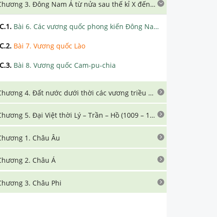
Chương 3. Đông Nam Á từ nửa sau thế kỉ X đến nửa đầu thế kỉ XVI
C.1
.
Bài 6. Các vương quốc phong kiến Đông Nam Á từ đầu thế kỉ X đến nửa đầu thế kỉ XVI
C.2
.
Bài 7. Vương quốc Lào
C.3
.
Bài 8. Vương quốc Cam-pu-chia
Chương 4. Đất nước dưới thời các vương triều Ngô – Đinh – Tiền Lê (939 – 1009)
Chương 5. Đại Việt thời Lý – Trần – Hồ (1009 – 1407)
Chương 1. Châu Âu
Chương 2. Châu Á
Chương 3. Châu Phi