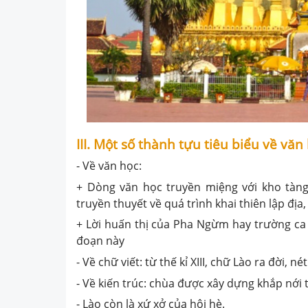
III. Một số thành tựu tiêu biểu về văn
- Về văn học:
+ Dòng văn học truyền miệng với kho tàng t
truyền thuyết về quá trình khai thiên lập đị
+ Lời huấn thị của Pha Ngừm hay trường ca 
đoạn này
- Về chữ viết: từ thế kỉ XIII, chữ Lào ra đời
- Về kiến trúc: chùa được xây dựng khắp nới 
- Lào còn là xứ xở của hội hè.