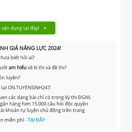
 vận dụng tại đây!
ÁNH GIÁ NĂNG LỰC 2024!
hưa biết hỏi ai?
gười
am hiểu
về kì thi và đề thi?
ôn luyện?
ản tại ON.TUYENSINH247:
en các dạng bài chỉ có trong kỳ thi ĐGNL
 ngân hàng hơn 15.000 câu hỏi độc quyền
 tài khoản tự luyện chủ động trên trang
n miễn phí -
TẠI ĐÂY