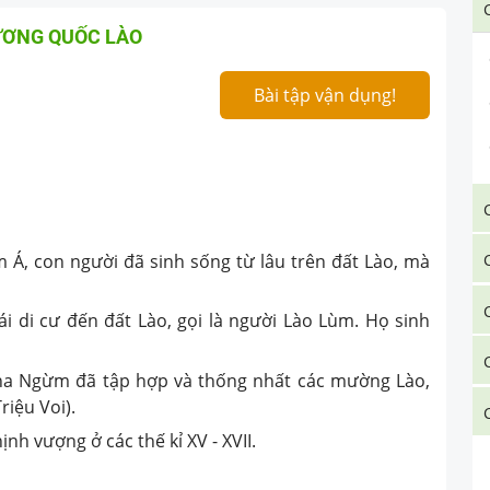
VƯƠNG QUỐC LÀO
Bài tập vận dụng!
Á, con người đã sinh sống từ lâu trên đất Lào, mà
ái di cư đến đất Lào, gọi là người Lào Lùm. Họ sinh
Pha Ngừm đã tập hợp và thống nhất các mường Lào,
riệu Voi).
nh vượng ở các thế kỉ XV - XVII.