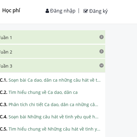
Học phí
Đăng nhập
Đăng ký
Tuần 1
Tuần 2
Tuần 3
C.1
.
Soạn bài Ca dao, dân ca những câu hát về tình cảm gia đình siêu ngắn
C.2
.
Tìm hiểu chung về Ca dao, dân ca
C.3
.
Phân tích chi tiết Ca dao, dân ca những câu hát về tình cảm gia đình
C.4
.
Soạn bài Những câu hát về tình yêu quê hương, đất nước, con người siêu ngắn
C.5
.
Tìm hiểu chung về Những câu hát về tình yêu quê hương, đất nước, con người