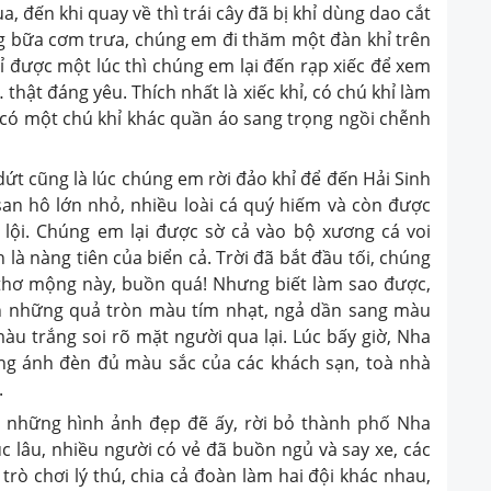
, đến khi quay về thì trái cây đã bị khỉ dùng dao cắt
ng bữa cơm trưa, chúng em đi thăm một đàn khỉ trên
 được một lúc thì chúng em lại đến rạp xiếc để xem
hật đáng yêu. Thích nhất là xiếc khỉ, có chú khỉ làm
 có một chú khỉ khác quần áo sang trọng ngồi chễnh
 cũng là lúc chúng em rời đảo khỉ để đến Hải Sinh
an hô lớn nhỏ, nhiều loài cá quý hiếm và còn được
lội. Chúng em lại được sờ cả vào bộ xương cá voi
là nàng tiên của biển cả. Trời đã bắt đầu tối, chúng
thơ mộng này, buồn quá! Nhưng biết làm sao được,
n những quả tròn màu tím nhạt, ngả dần sang màu
àu trắng soi rõ mặt người qua lại. Lúc bấy giờ, Nha
ững ánh đèn đủ màu sắc của các khách sạn, toà nhà
.
hững hình ảnh đẹp đẽ ấy, rời bỏ thành phố Nha
úc lâu, nhiều người có vẻ đã buồn ngủ và say xe, các
 trò chơi lý thú, chia cả đoàn làm hai đội khác nhau,