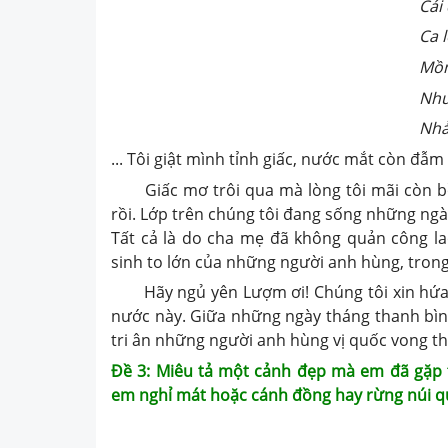
Cái đầu nghênh
Ca lô đội l
Mồm huýt sáo
Như con chim 
Nhảy trên đườn
... Tôi giật mình tỉnh giấc, nước mắt còn đẫm 
Giấc mơ trôi qua mà lòng tôi mãi còn bồi 
rồi. Lớp trên chúng tôi đang sống những ngày
Tất cả là do cha mẹ đã không quản công l
sinh to lớn của những người anh hùng, trong
Hãy ngủ yên Lượm ơi! Chúng tôi xin hứa sẽ
nước này. Giữa những ngày tháng thanh bình
tri ân những người anh hùng vị quốc vong t
Đề 3: Miêu tả một cảnh đẹp mà em đã gặp t
em nghỉ mát hoặc cánh đồng hay rừng núi q