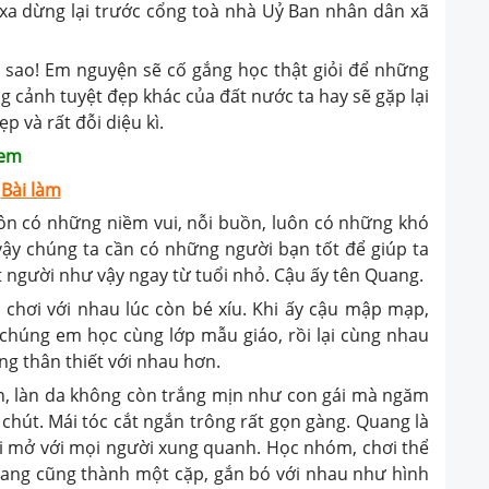
c xa dừng lại trước cổng toà nhà Uỷ Ban nhân dân xã
ao! Em nguyện sẽ cố gắng học thật giỏi để những
cảnh tuyệt đẹp khác của đất nước ta hay sẽ gặp lại
 và rất đỗi diệu kì.
 em
Bài làm
 có những niềm vui, nỗi buồn, luôn có những khó
 vậy chúng ta cần có những người bạn tốt để giúp ta
 người như vậy ngay từ tuổi nhỏ. Cậu ấy tên Quang.
i với nhau lúc còn bé xíu. Khi ấy cậu mập mạp,
 chúng em học cùng lớp mẫu giáo, rồi lại cùng nhau
ng thân thiết với nhau hơn.
làn da không còn trắng mịn như con gái mà ngăm
hút. Mái tóc cắt ngắn trông rất gọn gàng. Quang là
cởi mở với mọi người xung quanh. Học nhóm, chơi thể
uang cũng thành một cặp, gắn bó với nhau như hình