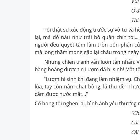
Vui lắm ch
Ở đồn Mang
Thích hơn ở 
Tôi thật sự xúc động trước sự vô tư và hồn
lại, má đỏ nâu như trái bồ quân chín tới..
người đều quyết tâm làm tròn bổn phận củ
mà lòng thầm mong gặp lại cháu trong ngày 
Nhưng chiến tranh vẫn luôn tàn nhẫn. Vào 
bàng hoàng được tin Lượm đã hi sinh! Mắt tôi 
"Lượm hi sinh khi đang làm nhiệm vụ. Cháu
lúa, tay còn nắm chặt bông, lá thư đề "Thư
cầm được nước mắt..."
Cổ họng tôi nghẹn lại, hình ảnh yêu thương
"Chú bé loắt 
Cái xắc xinh 
Cái chân thoăn