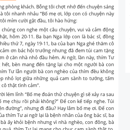
g phòng khách. Bỗng tôi chợt nhớ đến chuyện sáng
à tôi nhanh nhảu “Bố mẹ ơi, lớp con có chuyện này
tôi mỉm cười gật đầu, tôi hào hứng:
chúng con nghe một câu chuyện, vui và cảm động
ật, hôm 20-11. Ba bạn Nga lớp con là bác sĩ, đồng
Chiều thứ 7, ngày 19-11, ba của bạn Nga ghé thăm cô
 cảm ơn bác hội trưởng nhưng đã đem túi cam tặng
ơn ở căn nhà nhỏ đầu hẻm. Ai ngờ, lần này, thím Tư
 hết, bèn mang đến tặng lại cho một người bà con
thím Tư lẫn người bà con nghèo của thím đều không
ệp nhỏ lọt giữa những quả cam sành to tướng, tấm
 cô thật tình cảm”.
 lém lỉnh “Bố mẹ đoán thử chuyện gì sẽ xảy ra sau
Bố mẹ chịu rồi phải không?” Để con kể tiếp nghe. Túi
lên đường”, nhưng đi đâu? Hay lắm bố mẹ ơi. Để con
a thím Tư ai ngờ lại là bệnh nhân của ông bác sĩ, ba
 bà ấy khỏi bệnh nhưng vì nhà nghèo, con đông, bà
quá, thím Tư lại mang cho chục cam sành thật to.