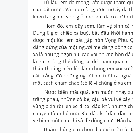
Từ lâu, em đã mong ước được tham quan 
của đất nước. Và cuối cùng, ước mơ ấy đã t
khen tặng học sinh giỏi nên em đã có cơ hộ
Hôm đó, em dậy sớm, làm vệ sinh cá nh
Đúng 6 giờ, chiếc xa buýt bắt đầu khởi hàn
được một lúc, em bắt gặp hòn Vọng Phu. 
dáng đứng của một người mẹ đang bồng con,
xa là những ngọn núi cao với những hòn đá 
là em không thể dừng lại để tham quan chú
thấp thoáng hiện lên làm chúng em vui sướ
cát trắng. Có những người bơi tuốt ra ngoà
một cách chậm chạp (có lẽ vì chúng ở xa em 
Nước biển mát quá, em muốn nhảy xuống
trắng phau, những cô bé, cậu bé vui vẻ xây 
vùng biển rồi lên xe đi tới đảo khỉ, nhưng
chuyến tàu nhỏ nữa. Rồi đảo khỉ dần dần hi
vẽ hình một chú khỉ và đề dòng chữ: “Hân h
Đoàn chúng em chọn địa điểm ở một tán