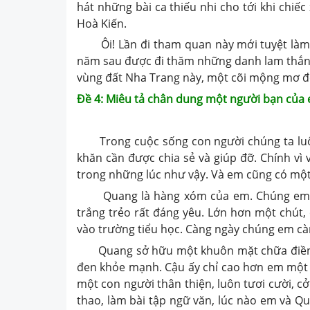
hát những bài ca thiếu nhi cho tới khi chiế
Hoà Kiến.
Ôi! Lần đi tham quan này mới tuyệt làm s
năm sau được đi thăm những danh lam thắng 
vùng đất Nha Trang này, một cõi mộng mơ đẹp
Đề 4: Miêu tả chân dung một người bạn của
Trong cuộc sống con người chúng ta luôn
khăn cần được chia sẻ và giúp đỡ. Chính vì
trong những lúc như vậy. Và em cũng có một
Quang là hàng xóm của em. Chúng em chơ
trắng trẻo rất đáng yêu. Lớn hơn một chút,
vào trường tiểu học. Càng ngày chúng em cà
Quang sở hữu một khuôn mặt chữa điền, 
đen khỏe mạnh. Cậu ấy chỉ cao hơn em một c
một con người thân thiện, luôn tươi cười, 
thao, làm bài tập ngữ văn, lúc nào em và Q