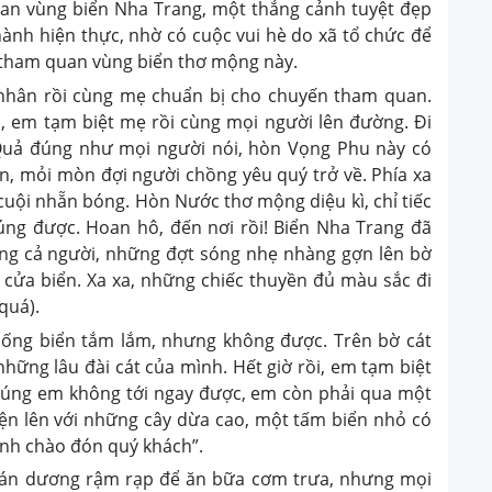
vùng biển Nha Trang, một thắng cảnh tuyệt đẹp
hành hiện thực, nhờ có cuộc vui hè do xã tổ chức để
i tham quan vùng biển thơ mộng này.
ân rồi cùng mẹ chuẩn bị cho chuyến tham quan.
h, em tạm biệt mẹ rồi cùng mọi người lên đường. Đi
Quả đúng như mọi người nói, hòn Vọng Phu này có
 mỏi mòn đợi người chồng yêu quý trở về. Phía xa
cuội nhẵn bóng. Hòn Nước thơ mộng diệu kì, chỉ tiếc
ng được. Hoan hô, đến nơi rồi! Biển Nha Trang đã
ng cả người, những đợt sóng nhẹ nhàng gợn lên bờ
i cửa biển. Xa xa, những chiếc thuyền đủ màu sắc đi
quá).
 biển tắm lắm, nhưng không được. Trên bờ cát
những lâu đài cát của mình. Hết giờ rồi, em tạm biệt
 chúng em không tới ngay được, em còn phải qua một
ện lên với những cây dừa cao, một tấm biển nhỏ có
ạnh chào đón quý khách”.
 dương rậm rạp để ăn bữa cơm trưa, nhưng mọi