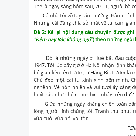
Thế là ngay sáng hôm sau, 20-11, người bà c
Cả nhà tôi vỗ tay tán thưởng. Hành trình c
Nhưng, cái đáng chia sẻ nhất về túi cam giản 
Đề 2: Kể lại nội dung câu chuyện được ghi 
“Đêm nay Bác không ngủ
”) theo những ngôi 
Đó là những ngày ở Huế bắt đầu cuộc k
1947. Tôi lúc bấy giờ ở Hà Nội nhận lệnh khẩ
bé giao liên tên Lượm, ở Hàng Bè. Lượm là
Chú đeo một cái túi xinh xinh bên mình. C
nghênh. Vẻ hồn nhiên và vui tươi ấy càng đ
huýt sáo như chú chim chích nhảy trên đườ
Giữa những ngày kháng chiến toàn dân, c
lòng người lính chúng tôi. Tranh thủ phút rả
vừa cười vừa nói với tôi:
"Cháu đi liên