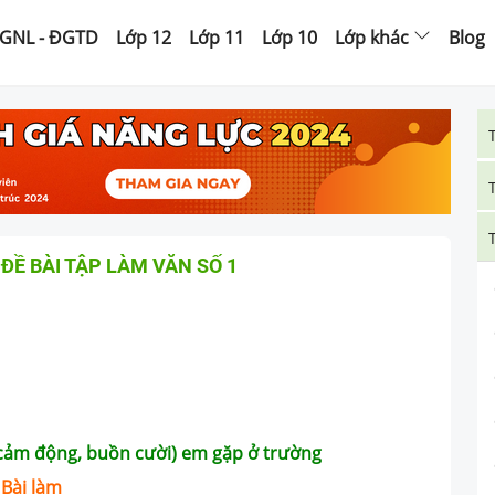
GNL - ĐGTD
Lớp 12
Lớp 11
Lớp 10
Lớp khác
Blog
4 ĐỀ BÀI TẬP LÀM VĂN SỐ 1
(cảm động, buồn cười) em gặp ở trường
Bài làm