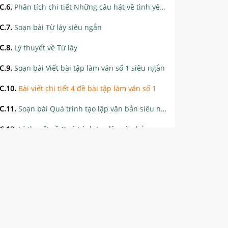
C.6
.
Phân tích chi tiết Những câu hát về tình yêu quê hương, đất nước, con người
C.7
.
Soạn bài Từ láy siêu ngắn
C.8
.
Lý thuyết về Từ láy
C.9
.
Soạn bài Viết bài tập làm văn số 1 siêu ngắn
C.10
.
Bài viết chi tiết 4 đề bài tập làm văn số 1
C.11
.
Soạn bài Quá trình tạo lập văn bản siêu ngắn
C.12
.
Lý thuyết về Quá trình tạo lập văn bản
Tuần 4
Tuần 5
Tuần 6