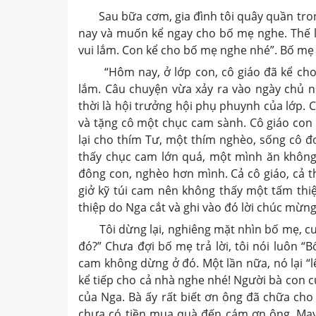
Sau bữa cơm, gia đình tôi quây quần tron
nay và muốn kể ngay cho bố mẹ nghe. Thế l
vui lắm. Con kể cho bố mẹ nghe nhé”. Bố mẹ 
“Hôm nay, ở lớp con, cô giáo đã kể cho 
lắm. Câu chuyện vừa xảy ra vào ngày chủ nh
thời là hội trưởng hội phụ phuynh của lớp. 
và tặng cô một chục cam sành. Cô giáo con
lại cho thím Tư, một thím nghèo, sống cô đ
thấy chục cam lớn quá, một mình ăn không
đông con, nghèo hơn mình. Cả cô giáo, cả 
giở kỹ túi cam nên không thấy một tấm thi
thiệp do Nga cắt và ghi vào đó lời chúc mừng
Tôi dừng lại, nghiêng mặt nhìn bố mẹ, cười
đó?” Chưa đợi bố mẹ trả lời, tôi nói luôn “
cam không dừng ở đó. Một lần nữa, nó lại “
kể tiếp cho cả nhà nghe nhé! Người bà con củ
của Nga. Bà ấy rất biết ơn ông đã chữa cho
chưa có tiền mua quà đến cám ơn ông. May 