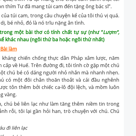
on thím Tư đã mang túi cam đến tặng ông bác sĩ”.
ủa túi cam, trong câu chuyện kể của tôi thú vị quá.
dị, bé nhỏ, đó là nó trĩu nặng ân tình.
trong một bài thơ có tính chất tự sự (như “
Lượm”,
kể khác nhau (ngôi thứ ba hoặc ngôi thứ nhất)
Bài làm
háng chiến chống thực dân Pháp xâm lược, năm
n cấp về Huế. Trên đường đi, tôi tình cờ gặp một chú
 một chú bé có dáng người nhỏ nhắn mà nhanh nhẹn.
hú có một đôi chân thoăn thoắt và cái đầu nghênh
ược tôn thêm bởi chiếc ca-lô đội lệch, và mồm luôn
ng vàng.
hú bé liên lạc như làm tăng thêm niềm tin trong
nh rỗi, tôi lại gần hỏi han, trò chuyện với chú. Chú
 lạc