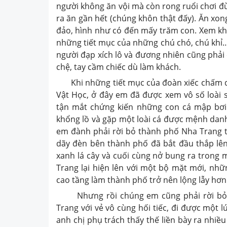
người không ăn vội mà còn rong ruổi chơi đùa
ra ăn gần hết (chúng khôn thật đấy). Ăn xo
đảo, hình như có đến mấy trăm con. Xem khỉ
những tiết mục của những chú chó, chú khỉ… t
người đạp xích lô và đương nhiên cũng phải
chệ, tay cầm chiếc dù làm khách.
Khi những tiết mục của đoàn xiếc chấm dứt
Vật Học, ở đây em đã được xem vô số loài s
tận mắt chứng kiến những con cá mập bơi 
khổng lồ và gặp một loài cá được mệnh danh 
em đành phải rời bỏ thành phố Nha Trang 
dãy đèn bên thành phố đã bắt đầu thắp lê
xanh lá cây và cuối cùng nở bung ra trong m
Trang lại hiện lên với một bộ mặt mới, nh
cao tầng làm thành phố trở nên lộng lẫy hơn
Nhưng rồi chúng em cũng phải rời bỏ n
Trang với vẻ vô cùng hối tiếc, đi được một l
anh chị phụ trách thấy thế liền bày ra nhiều