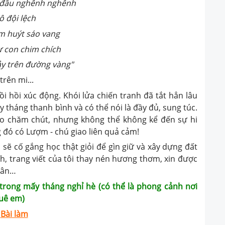
 nghênh
ệch
 vang
chích
g vàng"
trên mi...
hồi xúc động. Khói lửa chiến tranh đã tắt hẳn lâu
 tháng thanh bình và có thể nói là đầy đủ, sung túc.
ao chăm chút, nhưng không thể không kể đến sự hi
 đó có Lượm - chú giao liên quả cảm!
 cố gắng học thật giỏi để gìn giữ và xây dựng đất
, trang viết của tôi thay nén hương thơm, xin được
hân…
rong mấy tháng nghỉ hè (có thể là phong cảnh nơi
uê em)
Bài làm