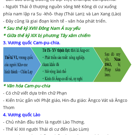
- Người Thái ở thượng nguồn sông Mê Kông di cư xuống
phía nam lập ra Su -khô- thay (Thái Lan); và Lan Xang (Lào)
- Đây cũng là giai đoạn kinh tế - văn hóa phát triển.
*
Sau thế kỷ XVIII Đông Nam Á suy y
ếu
* Giữa thế kỷ XIX bị phương Tây
x
âm chiếm
3. Vương quốc Cam-pu-chia.
* Văn hóa Cam-pu-chia
- Có chữ viết dựa trên chữ Phạn
- Kiến trúc gắn với Phật giáo, Hin-đu giáo: Ăngco Vát và Ăngco
Thom
4. Vương quốc Lào
- Chủ nhân đầu tiên là người Lào Thơng.
- Thế kỉ XIII người Thái di cư đến (Lào Lùm)