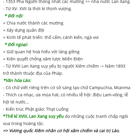
- 1353 Pha Ngừm thống nhất các mường => nhà nước Lan Xang
- Từ XV- XVII là thời kì thịnh vượng.
* Đối nội:
+ Chia nước thành các mường
+ Xây dựng quân đội
+ Kinh tế phát triển: thổ cẩm, cánh kiến, ngà voi
* Đối ngoại:
+ Giữ quan hệ hoà hiếu với láng giềng
+ Kiên quyết chống xâm lược Miến Điện
- Từ XVIII Lan Xang suy yếu bị người Xiêm chiếm -> Năm 1893
trở thành thuộc địa của Pháp.
*Văn hóa Lào:
- Có chữ viết riêng trên cơ sở sáng tạo chữ Campuchia, Mianma
- Thích ca nhạc, ưa múa hát, có nhiều lễ hội: điệu Lam-vông, lễ
hội té nước…
- Kiến trúc Phật giáo: Thạt Luổng
*Thế kỉ XVIII, Lan Xang suy yếu
do những cuộc tranh chấp ngôi
vua trong hoàng tộc.
=> Vương quốc Xiêm nhân cơ hội xâm chiếm và cai trị Lào.