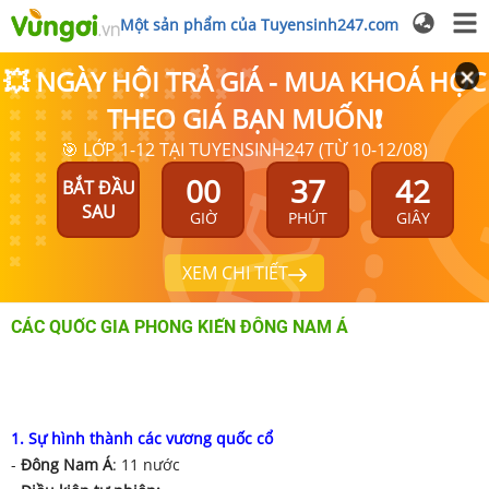
Một sản phẩm của Tuyensinh247.com
💥 NGÀY HỘI TRẢ GIÁ - MUA KHOÁ HỌC
THEO GIÁ BẠN MUỐN❗
🎯 LỚP 1-12 TẠI TUYENSINH247 (TỪ 10-12/08)
00
37
42
BẮT ĐẦU
SAU
GIỜ
PHÚT
GIÂY
XEM CHI TIẾT
CÁC QUỐC GIA PHONG KIẾN ĐÔNG NAM Á
1. Sự hình thành các vương quốc cổ
-
Đông Nam Á
: 11 nước