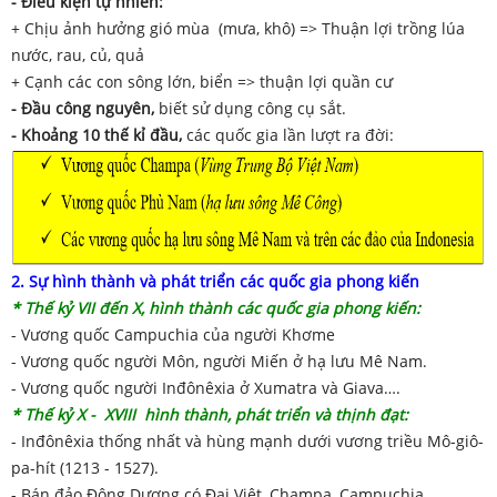
- Điều kiện tự nhiên:
+ Chịu ảnh hưởng gió mùa (mưa, khô) => Thuận lợi trồng lúa
nước, rau, củ, quả
+ Cạnh các con sông lớn, biển => thuận lợi quần cư
- Đầu công nguyên,
biết sử dụng công cụ sắt.
- Khoảng 10 thế kỉ đầu,
các quốc gia lần lượt ra đời:
2. Sự hình thành và phát triển các quốc gia phong kiến
* T
hế kỷ VII đến X, hình thành
các
quốc gia
phong kiến:
- Vương quốc Campuchia của người Khơme
- Vương quốc người Môn, người Miến ở hạ lưu Mê Nam.
- Vương quốc người Inđônêxia ở Xumatra và Giava….
*
T
hế kỷ X
-
XVIII hình thành, phát triển và thịnh đạt:
- Inđônêxia thống nhất và hùng mạnh dưới vương triều Mô-giô-
pa-hít (1213 - 1527).
- Bán đảo Đông Dương có Đại Việt, Champa, Campuchia.