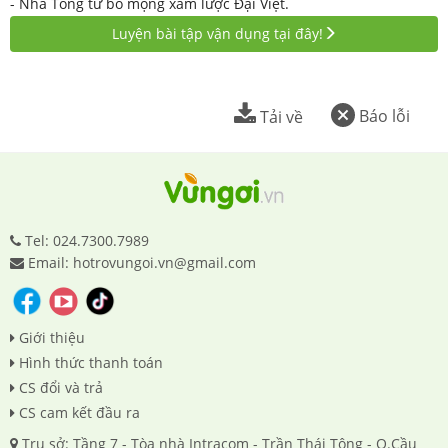
- Nhà Tống từ bỏ mộng xâm lược Đại Việt.
Luyện bài tập vận dụng tại đây!
Báo lỗi
Tải về
Tel: 024.7300.7989
Email: hotrovungoi.vn@gmail.com
Giới thiệu
Hình thức thanh toán
CS đổi và trả
CS cam kết đầu ra
Trụ sở: Tầng 7 - Tòa nhà Intracom - Trần Thái Tông - Q.Cầu