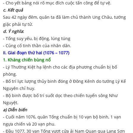
- Cho yết bảng nói rõ mục đích cuộc tấn công để tự vệ.
c. Kết quả
Sau 42 ngày đêm, quân ta đã làm chủ thành Ung Châu, tướng
giặc phải tự tử.
d. Ý nghĩa
:
- Tống suy yếu, bị động, lúng túng
- Củng cố tinh thần của nhân dân.
II. Giai đoạn thứ hai (1076 – 1077)
1. Kháng chiến bùng nổ
- Lý Thường Kiệt hạ lệnh cho các địa phương chuẩn bị bố
phòng.
- Bố trí lực lượng thủy binh đóng ở Đông Kênh do tướng Lý Kế
Nguyên chỉ huy.
- Bộ binh được bố trí suốt dọc theo chiến tuyến sông Như
Nguyệt.
a) Diễn biến
- Cuối năm 1076, quân Tống chuẩn bị 10 vạn bộ binh, 1 vạn
ngựa chiến và 20 vạn phu.
- Đầu 1077, 30 vạn Tống vượt cửa ải Nam Quan qua Lạng Sơn