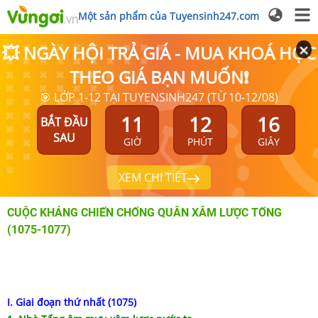
Một sản phẩm của Tuyensinh247.com
💥 NGÀY HỘI TRẢ GIÁ - MUA KHOÁ HỌC
THEO GIÁ BẠN MUỐN❗
🎯 LỚP 1-12 TẠI TUYENSINH247 (TỪ 10-12/08)
11
12
15
BẮT ĐẦU
SAU
GIỜ
PHÚT
GIÂY
XEM CHI TIẾT
CUỘC KHÁNG CHIẾN CHỐNG QUÂN XÂM LƯỢC TỐNG
(1075-1077)
I. Giai đoạn thứ nhất (1075)