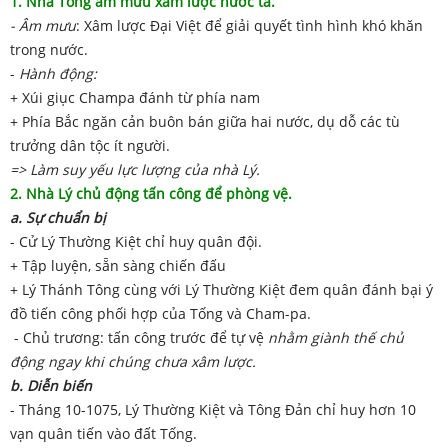
1. Nhà Tống âm mưu xâm lược nước ta.
- Âm mưu
: Xâm lược Đại Việt để giải quyết tình hình khó khăn
trong nước.
-
Hành động:
+ Xúi giục Champa đánh từ phía nam
+ Phía Bắc ngăn cản buôn bán giữa hai nước, dụ dỗ các tù
trưởng dân tộc ít người.
=> Làm suy yếu lực lượng của nhà Lý.
2. Nhà Lý chủ động tấn công để phòng vệ.
a. Sự chuẩn bị
- Cử Lý Thường Kiệt chỉ huy quân đội.
+ Tập luyện, sẵn sàng chiến đấu
+ Lý Thánh Tông cùng với Lý Thường Kiệt đem quân đánh bại ý
đồ tiến công phối hợp của Tống và Cham-pa.
- Chủ trương: tấn công trước để tự vệ
nhằm giành thế chủ
động ngay khi chúng chưa xâm lược.
b. Diễn biến
- Tháng 10-1075, Lý Thường Kiệt và Tông Đản chỉ huy hơn 10
vạn quân tiến vào đất Tống.