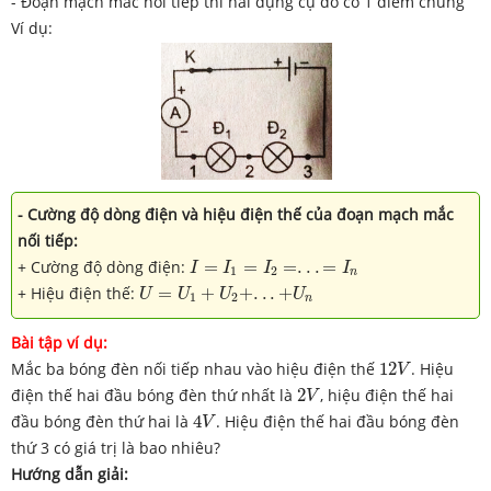
- Đoạn mạch mắc nối tiếp thì hai dụng cụ đo có 1 điểm chung
Ví dụ:
-
Cường độ dòng điện và hiệu điện thế của đoạn mạch mắc
nối tiếp:
I
=
I
1
=
I
2
=
.
.
.
=
I
n
+ Cường độ dòng điện:
=
=
=
.
.
.
=
I
I
I
I
1
2
n
U
=
U
1
+
U
2
+
.
.
.
+
U
n
+ Hiệu điện thế:
=
+
+
.
.
.
+
U
U
U
U
1
2
n
Bài tập ví dụ:
12
V
Mắc ba bóng đèn nối tiếp nhau vào hiệu điện thế
12
. Hiệu
V
2
V
điện thế hai đầu bóng đèn thứ nhất là
2
, hiệu điện thế hai
V
4
V
đầu bóng đèn thứ hai là
4
. Hiệu điện thế hai đầu bóng đèn
V
thứ 3 có giá trị là bao nhiêu?
Hướng dẫn giải: