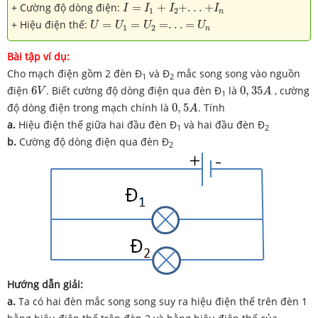
I
=
I
1
+
I
2
+
.
.
.
+
I
n
+ Cường độ dòng điện:
=
+
+
.
.
.
+
I
I
I
I
1
2
n
U
=
U
1
=
U
2
=
.
.
.
=
U
n
+ Hiệu điện thế:
=
=
=
.
.
.
=
U
U
U
U
1
2
n
Bài tập ví dụ:
Cho mạch điện gồm 2 đèn Đ
và Đ
mắc song song vào nguồn
1
2
6
V
0
,
35
A
điện
6
. Biết cường độ dòng điện qua đèn Đ
là
0
,
35
, cường
V
A
1
0
,
5
A
độ dòng điện trong mạch chính là
0
,
5
. Tính
A
a.
Hiệu điện thế giữa hai đầu đèn Đ­
và hai đầu đèn Đ
1
2
b.
Cường độ dòng điện qua đèn Đ
2
Hướng dẫn giải:
a.
Ta có hai đèn mắc song song suy ra hiệu điện thế trên đèn 1