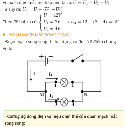
U
=
U
1
+
U
2
+
U
3
Vì mạch điện mắc nối tiếp nên ta có:
=
+
+
U
U
U
U
1
2
3
U
3
=
U
−
(
U
1
+
U
2
)
Ta suy ra:
=
−
(
+
)
U
U
U
U
3
1
2
⎧
{
U
=
12
V
U
1
=
2
V
U
2
=
4
V
→
U
3
=
12
−
(
2
+
4
)
=
6
V
⎪
=
12
U
V
⎨
⎩
Theo đề bài, ta có:
→
=
12
−
(
2
+
4
)
=
6
=
2
⎪
U
V
U
V
3
1
=
4
U
V
2
II – ĐOẠN MẠCH MẮC SONG SONG
- Đoạn mạch song song thì hai dụng cụ đo có 2 điểm chung
Ví dụ:
-
Cường độ dòng điện và hiệu điện thế của đoạn mạch mắc
song song: