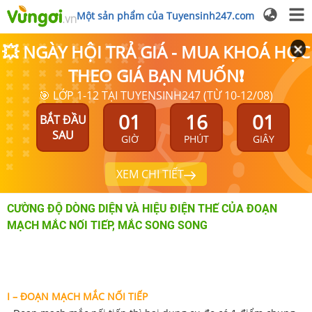
Một sản phẩm của Tuyensinh247.com
💥 NGÀY HỘI TRẢ GIÁ - MUA KHOÁ HỌC
THEO GIÁ BẠN MUỐN❗
🎯 LỚP 1-12 TẠI TUYENSINH247 (TỪ 10-12/08)
01
16
01
BẮT ĐẦU
SAU
GIỜ
PHÚT
GIÂY
XEM CHI TIẾT
CƯỜNG ĐỘ DÒNG DIỆN VÀ HIỆU ĐIỆN THẾ CỦA ĐOẠN
MẠCH MẮC NỐI TIẾP, MẮC SONG SONG
I – ĐOẠN MẠCH MẮC NỐI TIẾP