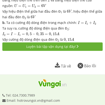
bằng hiệu điện thế trên đèn 2 và bằng hiệu điện thế của
U
=
U
1
=
U
2
=
6
V
nguồn:
=
=
=
6
U
U
U
V
1
2
6
V
Vậy hiệu điện thế giữa hai đầu đèn Đ
là
6
, hiệu điện thế giữa
V
1
6
V
hai đầu đèn Đ
là
6
V
2
I
=
I
1
+
I
2
b.
Ta có cường độ dòng điện trong mạch chính:
=
+
I
I
I
1
2
Ta suy ra, cường độ dòng điện qua đèn Đ
:
2
I
2
=
I
−
I
1
=
0
,
5
−
0
,
35
=
0
,
15
A
=
−
=
0
,
5
−
0
,
35
=
0
,
15
I
I
I
A
2
1
0
,
15
A
Vậy cường độ dòng điện qua đèn Đ
là
0
,
15
A
2
Luyện bài tập vận dụng tại đây!
Báo lỗi
Tải về
Tel: 024.7300.7989
Email: hotrovungoi.vn@gmail.com