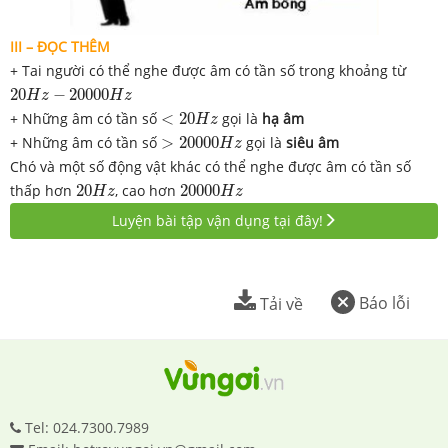
III – ĐỌC THÊM
+ Tai người có thể nghe được âm có tần số trong khoảng từ
20
H
z
−
20000
H
z
20
−
20000
H
z
H
z
<
20
H
z
+ Những âm có tần số
<
20
gọi là
hạ âm
H
z
>
20000
H
z
+ Những âm có tần số
>
20000
gọi là
siêu âm
H
z
Chó và một số động vật khác có thể nghe được âm có tần số
20
H
z
20000
H
z
thấp hơn
20
, cao hơn
20000
H
z
H
z
Luyện bài tập vận dụng tại đây!
Báo lỗi
Tải về
Tel: 024.7300.7989