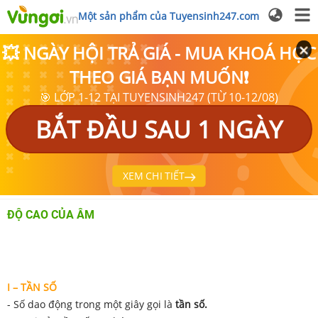
Một sản phẩm của Tuyensinh247.com
💥 NGÀY HỘI TRẢ GIÁ - MUA KHOÁ HỌC
THEO GIÁ BẠN MUỐN❗
🎯 LỚP 1-12 TẠI TUYENSINH247 (TỪ 10-12/08)
BẮT ĐẦU SAU 1 NGÀY
XEM CHI TIẾT
ĐỘ CAO CỦA ÂM
I – TẦN SỐ
- Số dao động trong một giây gọi là
tần số.