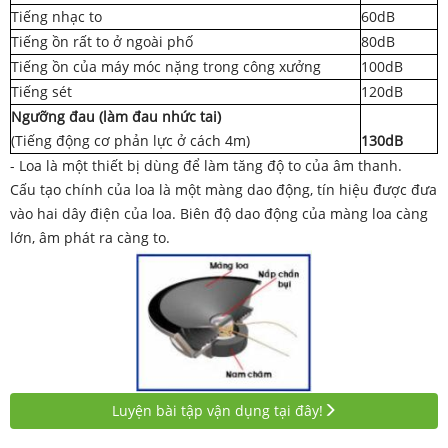
Tiếng nhạc to
60dB
Tiếng ồn rất to ở ngoài phố
80dB
Tiếng ồn của máy móc nặng trong công xưởng
100dB
Tiếng sét
120dB
Ngưỡng đau (làm đau nhức tai)
(Tiếng động cơ phản lực ở cách 4m)
130dB
- Loa là một thiết bị dùng để làm tăng độ to của âm thanh.
Cấu tạo chính của loa là một màng dao động, tín hiệu được đưa
vào hai dây điện của loa. Biên độ dao động của màng loa càng
lớn, âm phát ra càng to.
Luyện bài tập vận dụng tại đây!