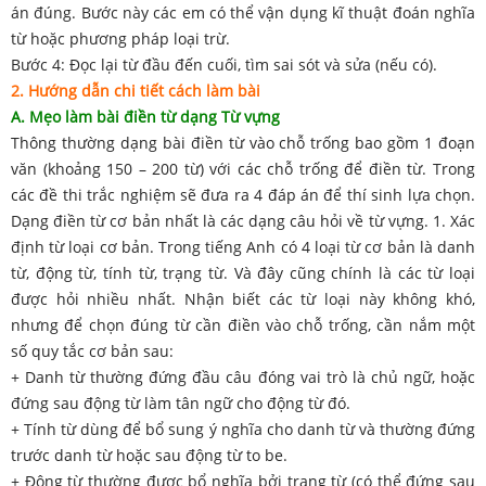
án đúng. Bước này các em có thể vận dụng kĩ thuật đoán nghĩa
từ hoặc phương pháp loại trừ.
Bước 4: Đọc lại từ đầu đến cuối, tìm sai sót và sửa (nếu có).
2. Hướng dẫn chi tiết cách làm bài
A. Mẹo làm bài điền từ dạng Từ vựng
Thông thường dạng bài điền từ vào chỗ trống bao gồm 1 đoạn
văn (khoảng 150 – 200 từ) với các chỗ trống để điền từ. Trong
các đề thi trắc nghiệm sẽ đưa ra 4 đáp án để thí sinh lựa chọn.
Dạng điền từ cơ bản nhất là các dạng câu hỏi về từ vựng. 1. Xác
định từ loại cơ bản. Trong tiếng Anh có 4 loại từ cơ bản là danh
từ, động từ, tính từ, trạng từ. Và đây cũng chính là các từ loại
được hỏi nhiều nhất. Nhận biết các từ loại này không khó,
nhưng để chọn đúng từ cần điền vào chỗ trống, cần nắm một
số quy tắc cơ bản sau:
+ Danh từ thường đứng đầu câu đóng vai trò là chủ ngữ, hoặc
đứng sau động từ làm tân ngữ cho động từ đó.
+ Tính từ dùng để bổ sung ý nghĩa cho danh từ và thường đứng
trước danh từ hoặc sau động từ to be.
+ Động từ thường được bổ nghĩa bởi trạng từ (có thể đứng sau