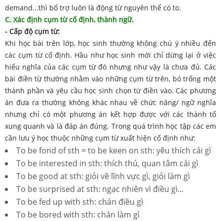
demand...thì bổ trợ luôn là động từ nguyên thể có to.
C. Xác định cụm từ cố định, thành ngữ.
- Cấp độ cụm từ:
Khi học bài trên lớp, học sinh thường không chú ý nhiều đến
các cụm từ cố định. Hầu như học sinh mới chỉ dừng lại ở việc
hiểu nghĩa của các cụm từ đó nhưng như vậy là chưa đủ. Các
bài điền từ thường nhằm vào những cụm từ trên, bỏ trống một
thành phần và yêu cầu học sinh chọn từ điền vào. Các phương
án đưa ra thường không khác nhau về chức năng/ ngữ nghĩa
nhưng chỉ có một phương án kết hợp được với các thành tố
xung quanh và là đáp án đúng. Trong quá trình học tập các em
cần lưu ý học thuộc những cụm từ xuất hiện cố định như:
To be fond of sth = to be keen on sth: yêu thích cái gì
To be interested in sth: thích thú, quan tâm cái gì
To be good at sth: giỏi về lĩnh vực gì, giỏi làm gì
To be surprised at sth: ngạc nhiên vì điều gì...
To be fed up with sth: chán điều gì
To be bored with sth: chán làm gì