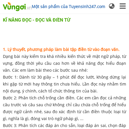
Một sản phẩm của Tuyensinh247.com
KĨ NĂNG ĐỌC - ĐỌC VÀ ĐIỀN TỪ
1. Lý thuyết, phương pháp làm bài tập điền từ vào đoạn văn.
Dạng bài này kiểm tra khá nhiều kiến thức về mặt ngữ pháp, từ
vựng, đồng thời yêu cầu cao hơn về khả năng đọc hiểu đoạn
văn. Các em làm bài theo các bước sau nhé:
Bước 1: Dành từ 30 giây – 1 phút để đọc lướt, không dừng lại
khi gặp từ mới hay thông tin chưa hiểu. Lần đọc này nhằm tìm
nội dung, ý chính, cách tổ chức thông tin của bài.
Bước 2: Phân tích chỗ trống cần điền. Các em cần đọc cả những
câu trước và câu sau chứ không chỉ câu chứa chỗ trống để hiểu
được ngữ cảnh nhé, sau đo xác định từ cần điền thuộc loại từ
gì, nghĩa là gì, đóng vai trò ngữ pháp gì, ...
Bước 3: Phân tích các đáp án cho sẵn, loại đáp án sai, chọn đáp