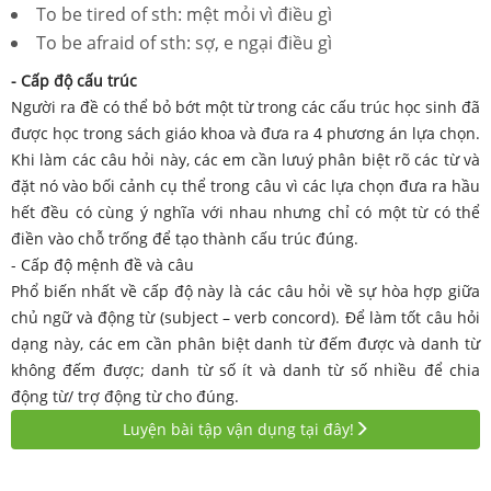
To be tired of sth: mệt mỏi vì điều gì
To be afraid of sth: sợ, e ngại điều gì
- Cấp độ cấu trúc
Người ra đề có thể bỏ bớt một từ trong các cấu trúc học sinh đã
được học trong sách giáo khoa và đưa ra 4 phương án lựa chọn.
Khi làm các câu hỏi này, các em cần lưuý phân biệt rõ các từ và
đặt nó vào bối cảnh cụ thể trong câu vì các lựa chọn đưa ra hầu
hết đều có cùng ý nghĩa với nhau nhưng chỉ có một từ có thể
điền vào chỗ trống để tạo thành cấu trúc đúng.
- Cấp độ mệnh đề và câu
Phổ biến nhất về cấp độ này là các câu hỏi về sự hòa hợp giữa
chủ ngữ và động từ (subject – verb concord). Để làm tốt câu hỏi
dạng này, các em cần phân biệt danh từ đếm được và danh từ
không đếm được; danh từ số ít và danh từ số nhiều để chia
động từ/ trợ động từ cho đúng.
Luyện bài tập vận dụng tại đây!