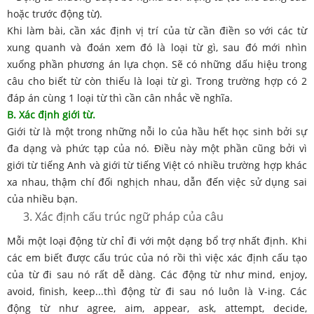
hoặc trước động từ).
Khi làm bài, cần xác định vị trí của từ cần điền so với các từ
xung quanh và đoán xem đó là loại từ gì, sau đó mới nhìn
xuống phần phương án lựa chọn. Sẽ có những dấu hiệu trong
câu cho biết từ còn thiếu là loại từ gì. Trong trường hợp có 2
đáp án cùng 1 loại từ thì cần cân nhắc về nghĩa.
B. Xác định giới từ.
Giới từ là một trong những nỗi lo của hầu hết học sinh bởi sự
đa dạng và phức tạp của nó. Điều này một phần cũng bởi vì
giới từ tiếng Anh và giới từ tiếng Việt có nhiều trường hợp khác
xa nhau, thậm chí đối nghịch nhau, dẫn đến việc sử dụng sai
của nhiều bạn.
Xác định cấu trúc ngữ pháp của câu
Mỗi một loại động từ chỉ đi với một dạng bổ trợ nhất định. Khi
các em biết được cấu trúc của nó rồi thì việc xác định cấu tạo
của từ đi sau nó rất dễ dàng. Các động từ như mind, enjoy,
avoid, finish, keep...thì động từ đi sau nó luôn là V-ing. Các
động từ như agree, aim, appear, ask, attempt, decide,