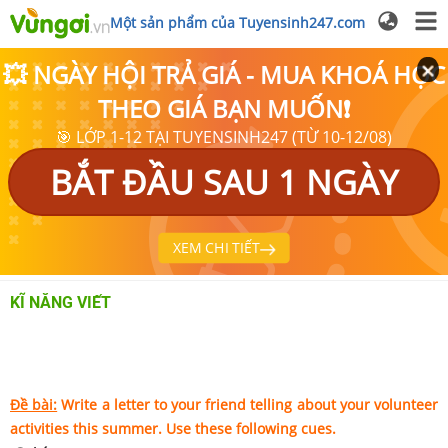
Một sản phẩm của Tuyensinh247.com
💥 NGÀY HỘI TRẢ GIÁ - MUA KHOÁ HỌC
THEO GIÁ BẠN MUỐN❗
🎯 LỚP 1-12 TẠI TUYENSINH247 (TỪ 10-12/08)
BẮT ĐẦU SAU 1 NGÀY
XEM CHI TIẾT
KĨ NĂNG VIẾT
Đề bài:
Write a letter to your friend telling about your volunteer
activities this summer. Use these following cues.