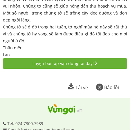
vui nhộn. Chúng tớ cũng sẽ giúp nông dân thu hoạch vụ mùa.
Một số người trong chúng tớ sẽ trồng cây dọc đường và dọn
dẹp ngôi làng.
Chúng tớ sẽ ở đó trong hai tuần, tớ nghĩ mùa hè này sẽ rất thú
vị và chúng tớ hy vọng sẽ làm được điều gì đó tốt đẹp cho mọi
người ở đó.
Thân mến,
Lan
Luyện bài tập vận dụng tại đây!
Báo lỗi
Tải về
Tel: 024.7300.7989
Email: hotrovungoi.vn@gmail.com