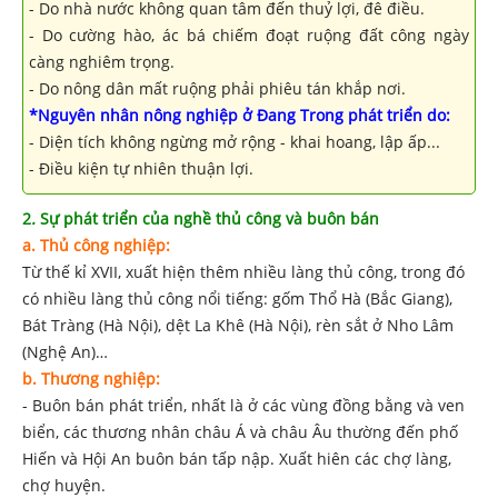
- Do nhà nước không quan tâm đến thuỷ lợi, đê điều.
- Do cường hào, ác bá chiếm đoạt ruộng đất công ngày
càng nghiêm trọng.
- Do nông dân mất ruộng phải phiêu tán khắp nơi.
*Nguyên nhân nông nghiệp ở Đang Trong phát triển do:
- Diện tích không ngừng mở rộng - khai hoang, lập ấp...
- Điều kiện tự nhiên thuận lợi.
2
.
Sự phát triển của nghề thủ công và buôn bán
a. Thủ công nghiệp:
Từ thế kỉ XVII, xuất hiện thêm nhiều làng thủ công, trong đó
có nhiều làng thủ công nổi tiếng: gốm Thổ Hà (Bắc Giang),
Bát Tràng (Hà Nội), dệt La Khê (Hà Nội), rèn sắt ở Nho Lâm
(Nghệ An)…
b. Thương nghiệp:
- Buôn bán phát triển, nhất là ở các vùng đồng bằng và ven
biển, các thương nhân châu Á và châu Âu thường đến phố
Hiến và Hội An buôn bán tấp nập. Xuất hiên các chợ làng,
chợ huyện.