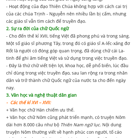
- Hoạt động của đạo Thiên Chúa không hợp với cách cai trị
của các chúa Trịnh - Nguyễn nên nhiều lần bị cấm, nhưng
các giáo sĩ vẫn tìm cách để truyền đạo.
2. Sự ra đời của chữ Quốc ngữ
- Cho đến thế kỉ XVII, tiếng Việt đã phong phú và trong sáng.
Một số giáo sĩ phương Tây, trong đó có giáo sĩ A-lếc-xăng đơ
Rốt là người có đóng góp quan trọng, đã dùng chữ cái La-
tinh để ghi âm tiếng Việt và sử dụng trong việc truyền đạo.
- Đây là thứ chữ viết tiện lợi, khoa học, dễ phổ biến, lúc đầu
chỉ dùng trong việc truyền đạo, sau lan rộng ra trong nhân
dân và trở thành chữ Quốc ngữ của nước ta cho đến ngày
nay.
3. Văn học và nghệ thuật dân gian
-
Các thế kỉ XVI – XVII
:
+ Văn học chữ Hán chiếm ưu thế.
+ Văn học chữ Nôm cũng phát triển mạnh, có truyện Nôm
dài hơn 8.000 câu như bộ
Thiên Nam ngữ lục
. Nội dung
truyện Nôm thường viết về hạnh phúc con người, tố cáo