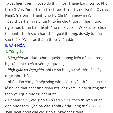
- Xuất hiện thêm một số đô thị, ngoài Thăng Long còn có Phố
Hiến (Hưng Yên), Thanh Hà (Thừa Thiên -Huế), Hội An (Quảng
Nam), Gia Định (Thành phố Hồ Chí Minh ngày nay).
- Các chúa Trịnh và chúa Nguyễn cho thương nhân nước
ngoài vào buôn bán để nhờ họ mua vũ khí. Về sau, các chúa
thi hành chính sách hạn chế ngoại thương, do vậy từ nửa
sau thế kỉ XVIII, các thành thị suy tàn dần.
II. VĂN HÓA
1. Tôn giáo
-
Nho giáo
vẫn được chính quyền phong kiến đề cao trong
học tập, thi cử và tuyển lựa quan lại.
-
Phật giáo và Đạo giáo
thời Lê sơ bị hạn chế, đến lúc này
được phục hồi.
- Nhân dân vẫn giữ nếp sống văn hoá truyền thống, qua các
lễ hội đã thắt chặt tình đoàn kết làng xóm và bồi dưỡng tinh
thần yêu quê hương, đất nước.
- Từ năm 1533, các giáo sĩ (
Bồ Đào Nha
) theo thuyền buôn
đến nước ta truyền bá
đạo Thiên Chúa.
Sang thế kỉ XVII -
XVIII, hoạt động của các giáo sĩ ngày càng tăng.