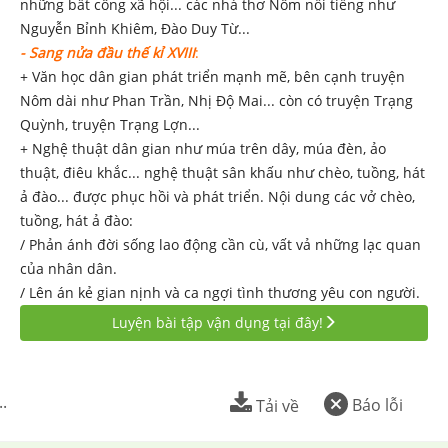
những bất công xã hội... các nhà thơ Nôm nổi tiếng như
Nguyễn Bỉnh Khiêm, Đào Duy Từ...
-
Sang
nửa đầu
thế kỉ XVIII
:
+ Văn học dân gian phát triển mạnh mẽ, bên cạnh truyện
Nôm dài như Phan Trần, Nhị Độ Mai... còn có truyện Trạng
Quỳnh, truyện Trạng Lợn...
+ Nghệ thuật dân gian như múa trên dây, múa đèn, ảo
thuật, điêu khắc... nghệ thuật sân khấu như chèo, tuồng, hát
ả đào... được phục hồi và phát triển. Nội dung các vở chèo,
tuồng, hát ả đào:
/ Phản ánh đời sống lao động cần cù, vất vả những lạc quan
của nhân dân.
/ Lên án kẻ gian nịnh và ca ngợi tình thương yêu con người.
Luyện bài tập vận dụng tại đây!
..
Báo lỗi
Tải về