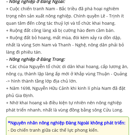
-
Nông nghiệp ở Đàng Ngoài:
+ Cuộc chiến tranh Nam - Bắc triều đã phá hoại nghiêm
trọng nền sản xuất nông nghiệp. Chính quyền Lê - Trịnh ít
quan tâm đến công tác thuỷ lợi và tổ chức khai hoang.
+ Ruộng đất công làng xã bị cường hào đem cầm bán.
+ Ruộng đất bỏ hoang, mất mùa, đói kém xảy ra dồn dập,
nhất là vùng Sơn Nam và Thanh - Nghệ, nông dân phải bỏ
làng đi phiêu tán.
-
Nông nghiệp ở Đàng
Trong:
+ Các chúa Nguyễn tổ chức di dân khai hoang, cấp lương ăn,
nông cụ, thành lập làng ấp mới ở khắp vùng Thuận - Quảng
-> hình thành tầng lớp địa chủ lớn.
+ Năm 1698, Nguyễn Hữu Cảnh khi kinh lí phía Nam đã đặt
phủ Gia Định.
+ Nhờ khai hoang và điều kiện tự nhiên nên nông nghiệp
phát triển nhanh, nhất là vùng đồng bằng sông Cửu Long.
*N
guyên nhân nông nghiệp Đàng Ngoài không phát triển
:
- Do chiến tranh giữa các thế lực phong kiến.