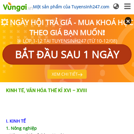
Một sản phẩm của Tuyensinh247.com
💥 NGÀY HỘI TRẢ GIÁ - MUA KHOÁ HỌC
THEO GIÁ BẠN MUỐN❗
🎯 LỚP 1-12 TẠI TUYENSINH247 (TỪ 10-12/08)
BẮT ĐẦU SAU 1 NGÀY
XEM CHI TIẾT
KINH TẾ, VĂN HÓA THẾ KỈ XVI – XVIII
I. KINH TẾ
1. Nông nghiệp