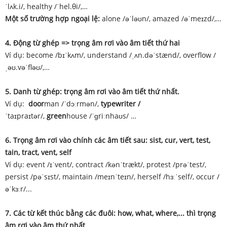
ˈlʌk.i/, healthy /ˈhel.θi/,…
Một số trường hợp ngoại lệ:
alone /əˈləʊn/, amazed /əˈmeɪzd/,…
4. Động từ ghép => trọng âm rơi vào âm tiết thứ hai
Ví dụ: become /bɪˈkʌm/, understand /ˌʌn.dəˈstænd/, overflow /
ˌəʊ.vəˈfləʊ/,…
5. Danh từ ghép: trọng âm rơi vào âm tiết thứ nhất.
Ví dụ:
door
man /ˈdɔːrmən/,
typewriter /
ˈtaɪpraɪtər/,
green
house /ˈɡriːnhaʊs/ …
6. Trọng âm rơi vào chính các âm tiết sau: sist, cur, vert, test,
tain, tract, vent, self
Ví dụ: event /ɪˈvent/, contract /kənˈtrækt/, protest /prəˈtest/,
persist /pəˈsɪst/, maintain /meɪnˈteɪn/, herself /hɜːˈself/, occur /
əˈkɜːr/...
7. Các từ kết thúc bằng các đuôi: how, what, where,... thì trọng
âm rơi vào âm thứ nhất