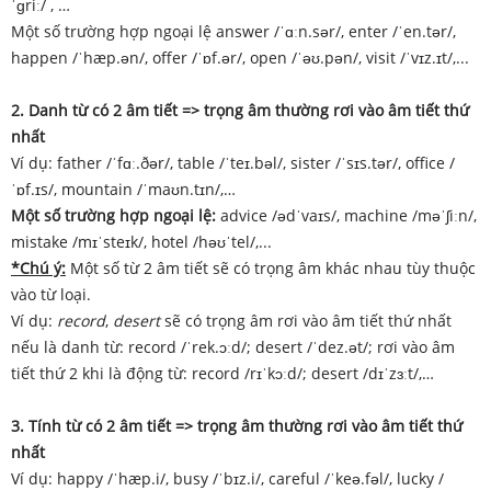
ˈɡriː/ , …
Một số trường hợp ngoại lệ answer /ˈɑːn.sər/, enter /ˈen.tər/,
happen /ˈhæp.ən/, offer /ˈɒf.ər/, open /ˈəʊ.pən/, visit /ˈvɪz.ɪt/,...
2. Danh từ có 2 âm tiết => trọng âm thường rơi vào âm tiết thứ
nhất
Ví dụ: father /ˈfɑː.ðər/, table /ˈteɪ.bəl/, sister /ˈsɪs.tər/, office /
ˈɒf.ɪs/, mountain /ˈmaʊn.tɪn/,…
Một số trường hợp ngoại lệ:
advice /ədˈvaɪs/, machine /məˈʃiːn/,
mistake /mɪˈsteɪk/, hotel /həʊˈtel/,...
*Chú ý:
Một số từ 2 âm tiết sẽ có trọng âm khác nhau tùy thuộc
vào từ loại.
Ví dụ:
record
,
desert
sẽ có trọng âm rơi vào âm tiết thứ nhất
nếu là danh từ: record /ˈrek.ɔːd/; desert /ˈdez.ət/; rơi vào âm
tiết thứ 2 khi là động từ: record /rɪˈkɔːd/; desert /dɪˈzɜːt/,…
3. Tính từ có 2 âm tiết => trọng âm thường rơi vào âm tiết thứ
nhất
Ví dụ: happy /ˈhæp.i/, busy /ˈbɪz.i/, careful /ˈkeə.fəl/, lucky /