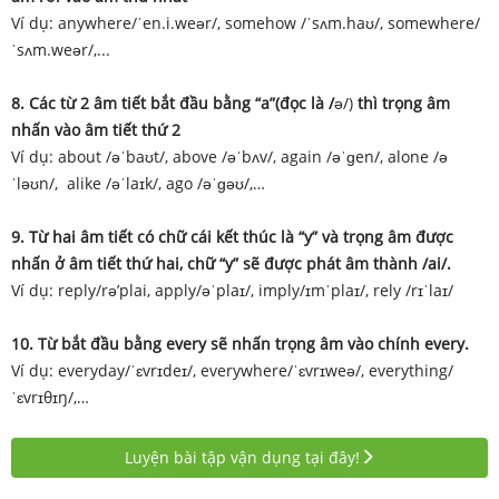
Ví dụ: anywhere/ˈen.i.weər/, somehow /ˈsʌm.haʊ/, somewhere/
ˈsʌm.weər/,...
8. Các từ 2 âm tiết bắt đầu bằng “a”(đọc là /
ə/)
thì trọng âm
nhấn vào âm tiết thứ 2
Ví dụ: about /əˈbaʊt/, above /əˈbʌv/, again /əˈɡen/, alone /ə
ˈləʊn/, alike /əˈlaɪk/, ago /əˈɡəʊ/,…
9. Từ hai âm tiết có chữ cái kết thúc là “y” và trọng âm được
nhấn ở âm tiết thứ hai, chữ “y” sẽ được phát âm thành /ai/.
Ví dụ: reply/rə’plai, apply/əˈplaɪ/, imply/ɪmˈplaɪ/, rely /rɪˈlaɪ/
10. Từ bắt đầu bằng every sẽ nhấn trọng âm vào chính every.
Ví dụ: everyday/ˈɛvrɪdeɪ/, everywhere/ˈɛvrɪweə/, everything/
ˈɛvrɪθɪŋ/,…
Luyện bài tập vận dụng tại đây!