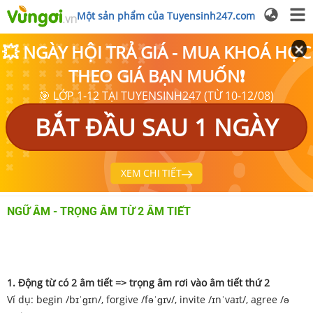
Một sản phẩm của Tuyensinh247.com
💥 NGÀY HỘI TRẢ GIÁ - MUA KHOÁ HỌC
THEO GIÁ BẠN MUỐN❗
🎯 LỚP 1-12 TẠI TUYENSINH247 (TỪ 10-12/08)
BẮT ĐẦU SAU 1 NGÀY
XEM CHI TIẾT
NGỮ ÂM - TRỌNG ÂM TỪ 2 ÂM TIẾT
1. Động từ có 2 âm tiết => trọng âm rơi vào âm tiết thứ 2
Ví dụ: begin /bɪˈɡɪn/, forgive /fəˈɡɪv/, invite /ɪnˈvaɪt/, agree /ə