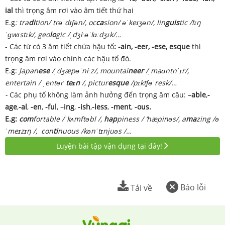
ial
thì trọng âm rơi vào âm tiết thứ hai
E.g
: tra
di
tion/ trəˈdɪʃən/, oc
ca
sion/ əˈkeɪʒən/,
lin
guis
tic /lɪŋ
ˈɡwɪstɪk/, geo
lo
gic /ˌdʒiːəˈlɑːdʒɪk/…
- Các từ có 3 âm tiết chứa hậu tố
: -ain, -eer, -ese, esque
thì
trọng âm rơi vào chính các hậu tố đó.
E.g:
Japan
ese
/ˌdʒæpəˈniːz/, mountai
neer
/ˌmaʊntnˈɪr/,
entertain / ˌentərˈ
teɪn
/, pictur
esque
/pɪktʃəˈresk/…
-
Các phụ tố không làm ảnh hưởng đến trọng âm câu: –
able
,
-
age
,
-al
,
-en
,
-ful
, –
ing
,
-ish
,
-less
,
-ment
,
-ous.
E.g:
com
fortable /ˈkʌmftəbl /,
hap
piness / ‘hæpinəs/, a
ma
zing /ə
ˈmeɪzɪŋ /, con
ti
nuous /kənˈtɪnjuəs /…
Luyện bài tập vận dụng tại đây!
Báo lỗi
Tải về