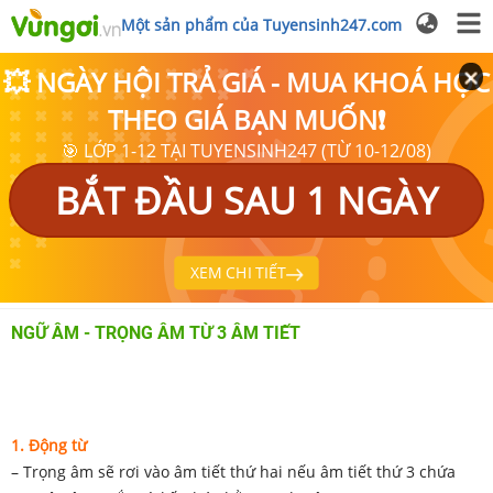
Một sản phẩm của Tuyensinh247.com
💥 NGÀY HỘI TRẢ GIÁ - MUA KHOÁ HỌC
THEO GIÁ BẠN MUỐN❗
🎯 LỚP 1-12 TẠI TUYENSINH247 (TỪ 10-12/08)
BẮT ĐẦU SAU 1 NGÀY
XEM CHI TIẾT
NGỮ ÂM - TRỌNG ÂM TỪ 3 ÂM TIẾT
1. Động từ
– Trọng âm sẽ rơi vào âm tiết thứ hai nếu âm tiết thứ 3 chứa