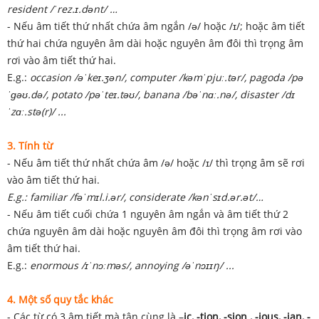
resident /ˈrez.ɪ.dənt/ …
- Nếu âm tiết thứ nhất chứa âm ngắn /ə/ hoặc /ɪ/; hoặc âm tiết
thứ hai chứa nguyên âm dài hoặc nguyên âm đôi thì trọng âm
rơi vào âm tiết thứ hai.
E.g.:
occasion /əˈkeɪ.ʒən/, computer /kəmˈpjuː.tər/, pagoda /pə
ˈɡəʊ.də/, potato /pəˈteɪ.təʊ/, banana /bəˈnɑː.nə/, disaster /dɪ
ˈzɑː.stə(r)/ ...
3. Tính từ
- Nếu âm tiết thứ nhất chứa âm /ə/ hoặc /ɪ/ thì trọng âm sẽ rơi
vào âm tiết thứ hai.
E.g.: familiar /fəˈmɪl.i.ər/, considerate /kənˈsɪd.ər.ət/…
- Nếu âm tiết cuối chứa 1 nguyên âm ngắn và âm tiết thứ 2
chứa nguyên âm dài hoặc nguyên âm đôi thì trọng âm rơi vào
âm tiết thứ hai.
E.g.:
enormous /ɪˈnɔːməs/, annoying /əˈnɔɪɪŋ/ ...
4. Một số quy tắc khác
- Các từ có 3 âm tiết mà tận cùng là –
ic, -tion, -sion , -ious, -ian, -