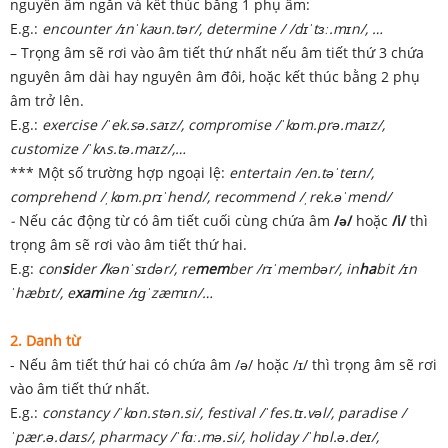
nguyên âm ngắn và kết thúc bằng 1 phụ âm:
E.g.:
encounter /ɪnˈkaʊn.tər/, determine / /dɪˈtɜː.mɪn/, …
– Trọng âm sẽ rơi vào âm tiết thứ nhất nếu âm tiết thứ 3 chứa
nguyên âm dài hay nguyên âm đôi, hoặc kết thúc bằng 2 phụ
âm trở lên.
E.g.:
exercise /ˈek.sə.saɪz/, compromise /ˈkɒm.prə.maɪz/,
customize /ˈkʌs.tə.maɪz/,…
*** Một số trường hợp ngoại lệ:
entertain /en.təˈteɪn/,
comprehend /ˌkɒm.prɪˈhend/, recommend /ˌrek.əˈmend/
-
Nếu các động từ có âm tiết cuối cùng chứa âm
/ə/
hoặc
/i/
thì
trọng âm sẽ rơi vào âm tiết thứ hai.
E.g:
con
si
der
/
kənˈsɪdər/, re
mem
ber /rɪˈmembər/, in
ha
bit /ɪn
ˈhæbɪt/, e
xam
ine /ɪɡˈzæmɪn/…
2. Danh từ
- Nếu âm tiết thứ hai có chứa âm /ə/ hoặc /ɪ/ thì trọng âm sẽ rơi
vào âm tiết thứ nhất.
E.g.:
constancy /ˈkɒn.stən.si/, festival /ˈfes.tɪ.vəl/, paradise /
ˈpær.ə.daɪs/, pharmacy /ˈfɑː.mə.si/, holiday /ˈhɒl.ə.deɪ/,