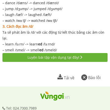
– dance /dæns/ -> danced /dænst/
– jump /dʒʌmp/ -> jumped /dʒʌmpt/
– laugh /læf/ -> laughed /læft/
– watch /wɑːtʃ/ -> watched /wɑːtʃt/
3. Cách đọc âm /d/
Ta sẽ phát âm là /d/ với các động từ kết thúc bằng các âm còn
lại.
– learn /lɜːrn/ -> learn
ed
/lɜːrnd/
– smell /smel/ -> smell
ed
/smeld/
Luyện bài tập vận dụng tại đây!
Báo lỗi
Tải về
Tel: 024.7300.7989