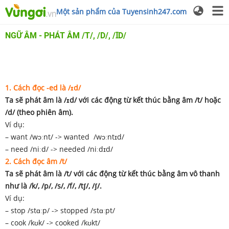
Một sản phẩm của Tuyensinh247.com
NGỮ ÂM - PHÁT ÂM /T/, /D/, /ꞮD/
1. Cách đọc -ed là /ɪd/
Ta sẽ phát âm là /ɪd/ với các động từ kết thúc bằng âm /t/ hoặc
/d/ (theo phiên âm).
Ví dụ:
– want /wɔːnt/ -> wanted /wɔːntɪd/
– need /niːd/ -> needed /niːdɪd/
2. Cách đọc âm /t/
Ta sẽ phát âm là /t/ với các động từ kết thúc bằng âm vô thanh
như là /k/, /p/, /s/, /f/, /tʃ/, /ʃ/.
Ví dụ:
– stop /stɑːp/ -> stopped /stɑːpt/
– cook /kʊk/ -> cooked /kʊkt/