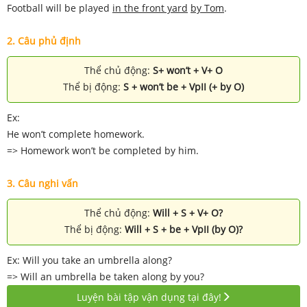
Football will be played
in the front yard
by Tom
.
2. Câu phủ định
Thể chủ động:
S+ won’t + V+ O
Thể bị động:
S + won’t be + VpII (+ by O)
Ex:
He won’t complete homework.
=> Homework won’t be completed by him.
3. Câu nghi vấn
Thể chủ động:
Will + S + V+ O?
Thể bị động:
Will + S + be + VpII (by O)?
Ex: Will you take an umbrella along?
=> Will an umbrella be taken along by you?
Luyện bài tập vận dụng tại đây!