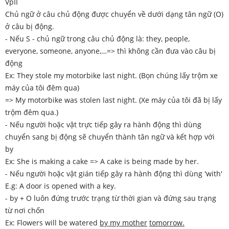
VpII
Chủ ngữ ở câu chủ động được chuyển về dưới dạng tân ngữ (O)
ở câu bị động.
- Nếu S - chủ ngữ trong câu chủ động là: they, people,
everyone, someone, anyone,…=> thì không cần đưa vào câu bị
động
Ex: They stole my motorbike last night. (Bọn chúng lấy trộm xe
máy của tôi đêm qua)
=> My motorbike was stolen last night. (Xe máy của tôi đã bị lấy
trộm đêm qua.)
- Nếu người hoặc vật trực tiếp gây ra hành động thì dùng
chuyển sang bị động sẽ chuyển thành tân ngữ và kết hợp với
by
Ex: She is making a cake => A cake is being made by her.
- Nếu người hoặc vật gián tiếp gây ra hành động thì dùng 'with'
E.g: A door is opened with a key.
- by + O luôn đứng trước trạng từ thời gian và đứng sau trạng
từ nơi chốn
Ex: Flowers will be watered
by my mother
tomorrow.