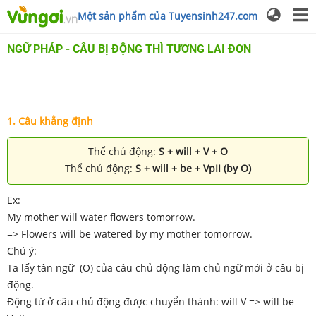
Một sản phẩm của Tuyensinh247.com
NGỮ PHÁP - CÂU BỊ ĐỘNG THÌ TƯƠNG LAI ĐƠN
1. Câu khẳng định
Thể chủ động:
S + will + V + O
Thể chủ động:
S + will + be + VpII (by O)
Ex:
My mother will water flowers tomorrow.
=> Flowers will be watered by my mother tomorrow.
Chú ý:
Ta lấy tân ngữ (O) của câu chủ động làm chủ ngữ mới ở câu bị
động.
Động từ ở câu chủ động được chuyển thành: will V => will be